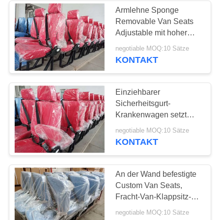
Armlehne Sponge
Removable Van Seats
37
Adjustable mit hoher
Dichte mit Kopfstütze
negotiable MOQ:10 Sätze
Faltender Bus Seat
KONTAKT
Einziehbarer
Sicherheitsgurt-
Krankenwagen setzt
425*430*1020mm lange
10
negotiable MOQ:10 Sätze
Haltbarkeit
KONTAKT
Schulbus-Sitze
An der Wand befestigte
Custom Van Seats,
Fracht-Van-Klappsitz-
einfaches Stützen
negotiable MOQ:10 Sätze