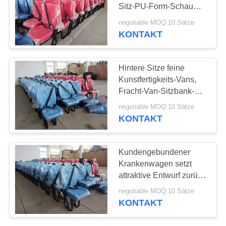
PRIVACY
Sitz-PU-Form-Schaum-
POLICY
materielle einfache
negotiable MOQ:10 Sätze
Installation
KONTAKT
30
Handelstheatersitzplätz
Hintere Sitze feine
Kunstfertigkeits-Vans,
Fracht-Van-Sitzbank-
glatter Auftritt
negotiable MOQ:10 Sätze
KONTAKT
12
Kundengebundener
Krankenwagen setzt
Hiace-Bus-Sitze
attraktive Entwurf zurück
Recliner-Anpassung
negotiable MOQ:10 Sätze
KONTAKT