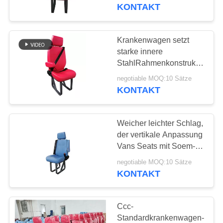
KONTAKT
TRETEN
SIE
Krankenwagen setzt
19
MIT
starke innere
StahlRahmenkonstruktions-
UNS
Touristenbus Seat
an der Wand befestigtes
negotiable MOQ:10 Sätze
IN
Multifunktions
KONTAKT
VERBINDUNG
Weicher leichter Schlag,
NACHRICHTEN
der vertikale Anpassung
Vans Seats mit Soem-
24
ODM-Service
FÄLLE
negotiable MOQ:10 Sätze
zusammenfaltet
KONTAKT
Bustreiber Seat
SITEMAP
Ccc-
Standardkrankenwagen-