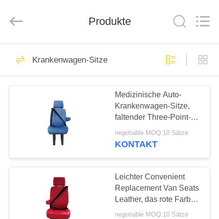
Golbond
Precision
Co.,
Produkte
Ltd..
All
Rights
Reserved.
HAUS
26
Krankenwagen-Sitze
Luxusbus-Sitze
PRODUKTE
Medizinische Auto-
Krankenwagen-Sitze,
ÜBER
faltender Three-Point-
UNS
Sicherheitsgurt Rear
negotiable MOQ:10 Sätze
Van Seats With
KONTAKT
9
FABRIK-
Küstenmotorschiff-
AUSFLUG
Leichter Convenient
Replacement Van Seats
Bus-Sitze
Leather, das rote Farbe
QUALITÄTSKONTROLLE
umfasst
negotiable MOQ:10 Sätze