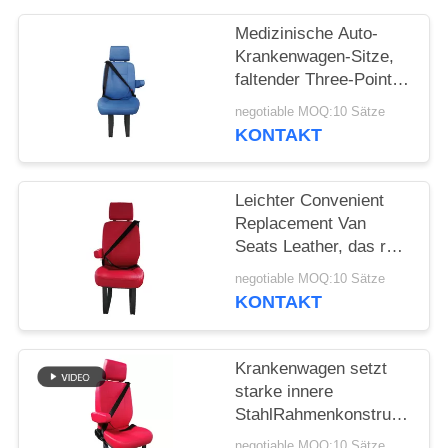
PRIVACY
POLICY
Medizinische Auto-
Krankenwagen-Sitze,
faltender Three-Point-
Sicherheitsgurt Rear
negotiable MOQ:10 Sätze
Van Seats With
KONTAKT
Leichter Convenient
Replacement Van
Seats Leather, das rote
Farbe umfasst
negotiable MOQ:10 Sätze
KONTAKT
Krankenwagen setzt
starke innere
StahlRahmenkonstruktions-
an der Wand
negotiable MOQ:10 Sätze