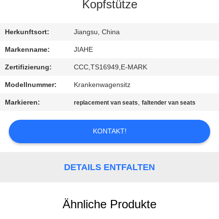
Kopfstütze
TRETEN
SIE
Herkunftsort:
Jiangsu, China
MIT
Markenname:
JIAHE
UNS
Zertifizierung:
CCC,TS16949,E-MARK
IN
Modellnummer:
Krankenwagensitz
VERBINDUNG
Markieren:
,
replacement van seats
faltender van seats
NACHRICHTEN
KONTAKT!
FÄLLE
DETAILS ENTFALTEN
SITEMAP
Ähnliche Produkte