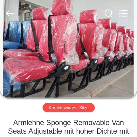
Golbond
Precision
Co.,
Ltd..
All
Rights
Reserved.
HAUS
PRODUKTE
ÜBER
UNS
FABRIK-
AUSFLUG
Krankenwagen-Sitze
Armlehne Sponge Removable Van
QUALITÄTSKONTROLLE
Seats Adjustable mit hoher Dichte mit