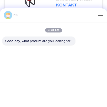
befestigtes
KONTAKT
Multifunktions
iris
Beliebte Kategorien
Alle
4:28 AM
Küstenmotorschiff-
Good day, what product are you looking for?
Luxusbus-Sitze
Bus-Sitze
Touristenbus Seat
Bustreiber Seat
Handelstheatersitzplätze
Hiace-Bus-Sitze
Faltender Bus Seat
Schulbus-Sitze