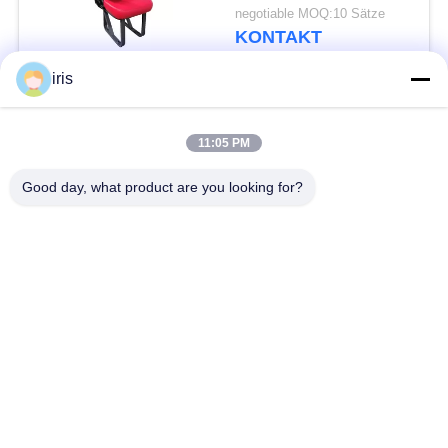
an der Wand
negotiable MOQ:10 Sätze
befestigtes
KONTAKT
Multifunktions
iris
Beliebte Kategorien
Alle
11:05 PM
Küstenmotorschiff-
Good day, what product are you looking for?
Luxusbus-Sitze
Bus-Sitze
Touristenbus Seat
Bustreiber Seat
Handelstheatersitzplätze
Hiace-Bus-Sitze
Faltender Bus Seat
Schulbus-Sitze