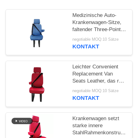
PRIVACY
POLICY
Medizinische Auto-
Krankenwagen-Sitze,
faltender Three-Point-
Sicherheitsgurt Rear
negotiable MOQ:10 Sätze
Van Seats With
KONTAKT
Leichter Convenient
Replacement Van
Seats Leather, das rote
Farbe umfasst
negotiable MOQ:10 Sätze
KONTAKT
Krankenwagen setzt
starke innere
StahlRahmenkonstruktions-