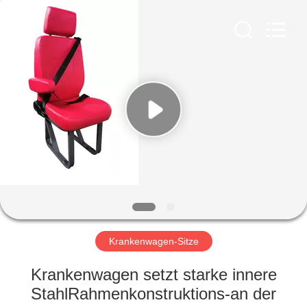
Golbond
Precision
Co.,
Ltd..
All
Rights
Reserved.
HAUS
PRODUKTE
ÜBER
UNS
FABRIK-
AUSFLUG
Krankenwagen-Sitze
Krankenwagen setzt starke innere
QUALITÄTSKONTROLLE
StahlRahmenkonstruktions-an der