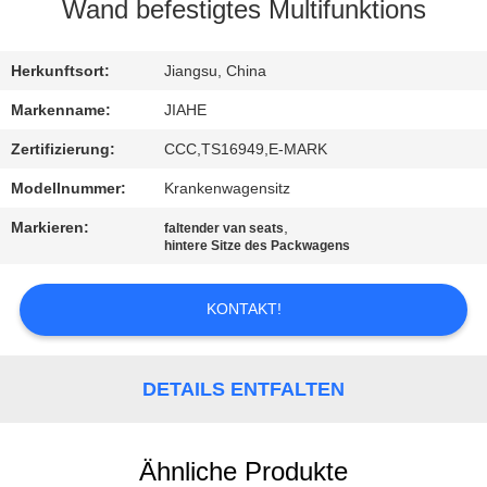
Wand befestigtes Multifunktions
TRETEN
SIE
Herkunftsort:
Jiangsu, China
MIT
Markenname:
JIAHE
UNS
Zertifizierung:
CCC,TS16949,E-MARK
IN
Modellnummer:
Krankenwagensitz
VERBINDUNG
Markieren:
,
faltender van seats
hintere Sitze des Packwagens
NACHRICHTEN
KONTAKT!
FÄLLE
DETAILS ENTFALTEN
SITEMAP
Ähnliche Produkte