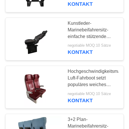
KONTAKT
TRETEN
SIE
Kunstleder-
19
MIT
Marinebeifahrersitz-
einfache stützende
UNS
Touristenbus Seat
verstellbare Armlehne
negotiable MOQ:10 Sätze
IN
KONTAKT
VERBINDUNG
Hochgeschwindigkeitsmarinebe
NACHRICHTEN
Luft-Fahrboot setzt
populäres weiches
24
Kissen
FÄLLE
negotiable MOQ:10 Sätze
KONTAKT
Bustreiber Seat
SITEMAP
3+2 Plan-
Marinebeifahrersitz-