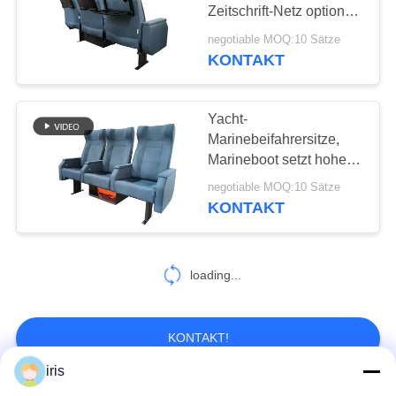
PRIVACY
Zeitschrift-Netz optional
POLICY
mit Essenstablett
negotiable MOQ:10 Sätze
KONTAKT
30
Handelstheatersitzplätz
Yacht-
Marinebeifahrersitze,
Marineboot setzt hohe
Verschleißfestigkeit
negotiable MOQ:10 Sätze
KONTAKT
12
loading...
Hiace-Bus-Sitze
KONTAKT!
iris