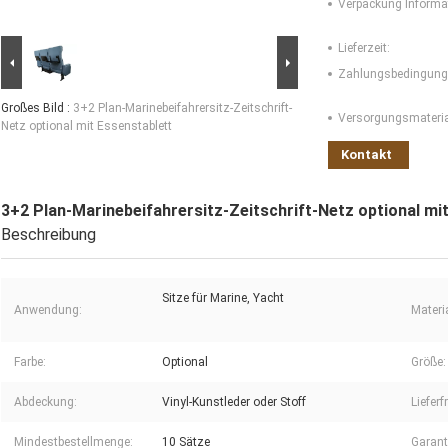
Verpackung Informa
Lieferzeit:
Zahlungsbedingung
Großes Bild :
3+2 Plan-Marinebeifahrersitz-Zeitschrift-
Versorgungsmaterial
Netz optional mit Essenstablett
Kontakt
3+2 Plan-Marinebeifahrersitz-Zeitschrift-Netz optional mi
Beschreibung
Sitze für Marine, Yacht
Anwendung:
Materia
Farbe:
Optional
Größe:
Abdeckung:
Vinyl-Kunstleder oder Stoff
Lieferfr
Mindestbestellmenge:
10 Sätze
Garant