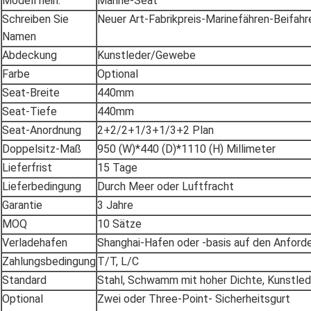
Modell nein.
Marine-Seat
Schreiben Sie
Neuer Art-Fabrikpreis-Marinefähren-Beifahr
Namen
Abdeckung
Kunstleder/Gewebe
Farbe
Optional
Seat-Breite
440mm
Seat-Tiefe
440mm
Seat-Anordnung
2+2/2+1/3+1/3+2 Plan
Doppelsitz-Maß
950 (W)*440 (D)*1110 (H) Millimeter
Lieferfrist
15 Tage
Lieferbedingung
Durch Meer oder Luftfracht
Garantie
3 Jahre
MOQ
10 Sätze
Verladehafen
Shanghai-Hafen oder -basis auf den Anfor
Zahlungsbedingung
T/T, L/C
Standard
Stahl, Schwamm mit hoher Dichte, Kunstle
Optional
Zwei oder Three-Point- Sicherheitsgurt