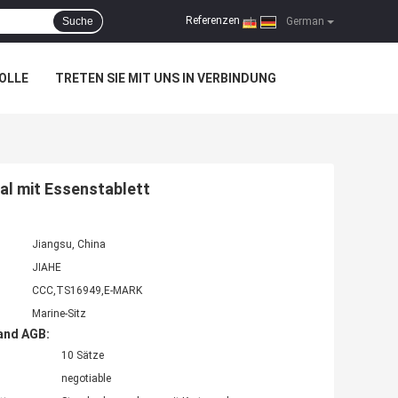
Referenzen
Suche
|
German
OLLE
TRETEN SIE MIT UNS IN VERBINDUNG
al mit Essenstablett
Jiangsu, China
JIAHE
CCC,TS16949,E-MARK
Marine-Sitz
and AGB:
10 Sätze
negotiable