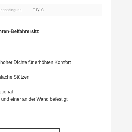
ngsbedingung:
TT/LC
hren-Beifahrersitz
hoher Dichte für erhöhten Komfort
nfache Stützen
ptional
l und einer an der Wand befestigt