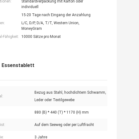
tionen:
Standardverpackung mit Karton oder
individuell
15-20 Tage nach Eingang der Anzahlung
en:
L/C, D/P, D/A, T/T, Western Union,
MoneyGram
-Fähigkeit:
10000 Sätze pro Monat
t Essenstablett
Bezug aus Stahl, hochdichtem Schwamm,
l:
Leder oder Textilgewebe
880 (B) * 440 (T) * 1170 (H) mm
ist:
Auf dem Seeweg oder per Luftfracht
ie:
3 Jahre