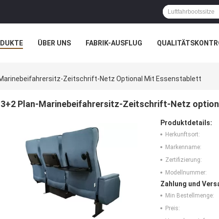
ODUKTE
ÜBER UNS
FABRIK-AUSFLUG
QUALITÄTSKONTR
N
FÄLLE
Marinebeifahrersitz-Zeitschrift-Netz Optional Mit Essenstablett
3+2 Plan-Marinebeifahrersitz-Zeitschrift-Netz option
Produktdetails:
Herkunftsort:
Markenname:
Zertifizierung:
Modellnummer:
Zahlung und Vers
Min Bestellmenge:
Preis: