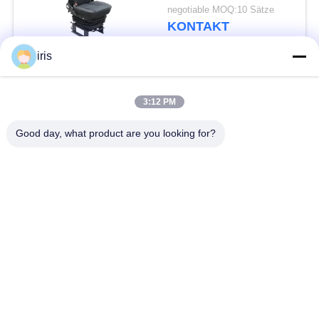
Luft-Suspendierungs-
negotiable MOQ:10 Sätze
LKW-Sitze
KONTAKT
iris
Beliebte Kategorien
Alle
3:12 PM
Küstenmotorschiff-
Good day, what product are you looking for?
Luxusbus-Sitze
Bus-Sitze
Touristenbus Seat
Bustreiber Seat
Handelstheatersitzplätze
Hiace-Bus-Sitze
Faltender Bus Seat
Schulbus-Sitze