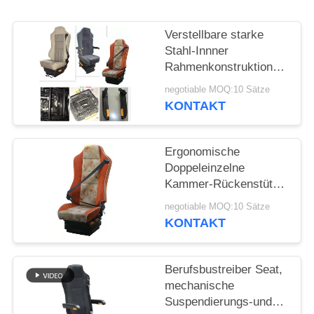
PRIVACY
POLICY
Verstellbare starke
Stahl-Innner
Rahmenkonstruktion
Armlehnen-Bustreiber-
negotiable MOQ:10 Sätze
Seats
KONTAKT
Ergonomische
Doppeleinzelne
Kammer-Rückenstütze
dämpfer-Luft-
negotiable MOQ:10 Sätze
Suspendierungs-Seats
KONTAKT
Berufsbustreiber Seat,
mechanische
Suspendierungs-und