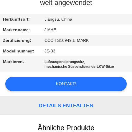
weit angewendet
TRETEN
SIE
Herkunftsort:
Jiangsu, China
MIT
Markenname:
JIAHE
UNS
Zertifizierung:
CCC,TS16949,E-MARK
IN
Modellnummer:
JS-03
VERBINDUNG
Markieren:
,
Luftsuspendierungssitz
mechanische Suspendierungs-LKW-Sitze
NACHRICHTEN
KONTAKT!
FÄLLE
DETAILS ENTFALTEN
SITEMAP
Ähnliche Produkte