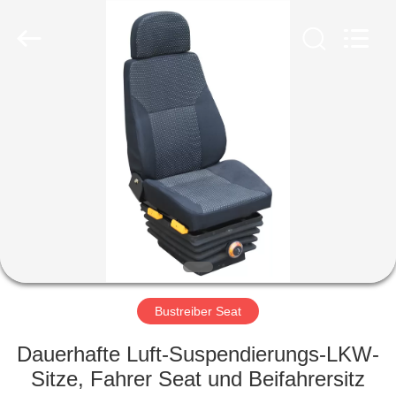
Golbond
Precision
Co.,
Ltd..
All
Rights
Reserved.
HAUS
PRODUKTE
ÜBER
UNS
FABRIK-
AUSFLUG
Bustreiber Seat
Dauerhafte Luft-Suspendierungs-LKW-
QUALITÄTSKONTROLLE
Sitze, Fahrer Seat und Beifahrersitz