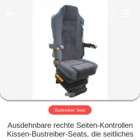
Golbond
Precision
Co.,
Ltd..
All
Rights
Reserved.
HAUS
PRODUKTE
ÜBER
UNS
FABRIK-
AUSFLUG
Bustreiber Seat
Ausdehnbare rechte Seiten-Kontrollen
QUALITÄTSKONTROLLE
Kissen-Bustreiber-Seats, die seitliches