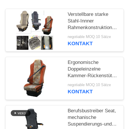
PRIVACY
POLICY
Verstellbare starke
Stahl-Innner
Rahmenkonstruktion
Armlehnen-Bustreiber-
negotiable MOQ:10 Sätze
Seats
KONTAKT
Ergonomische
Doppeleinzelne
Kammer-Rückenstütze
dämpfer-Luft-
negotiable MOQ:10 Sätze
Suspendierungs-Seats
KONTAKT
Berufsbustreiber Seat,
mechanische
Suspendierungs-und