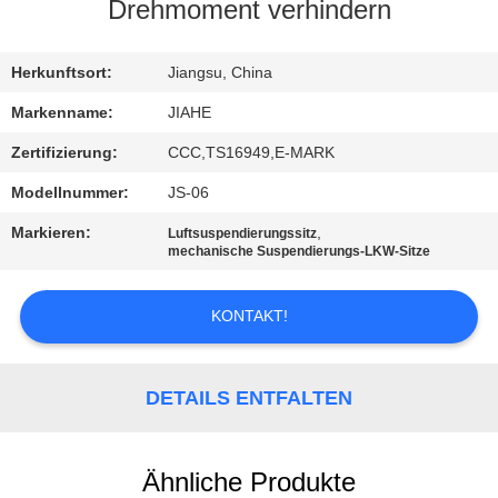
Drehmoment verhindern
TRETEN
SIE
Herkunftsort:
Jiangsu, China
MIT
Markenname:
JIAHE
UNS
Zertifizierung:
CCC,TS16949,E-MARK
IN
Modellnummer:
JS-06
VERBINDUNG
Markieren:
,
Luftsuspendierungssitz
mechanische Suspendierungs-LKW-Sitze
NACHRICHTEN
KONTAKT!
FÄLLE
DETAILS ENTFALTEN
SITEMAP
Ähnliche Produkte