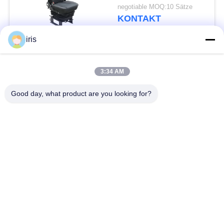
Luft-Suspendierungs-
negotiable MOQ:10 Sätze
LKW-Sitze
KONTAKT
iris
Beliebte Kategorien
Alle
3:34 AM
Küstenmotorschiff-
Good day, what product are you looking for?
Luxusbus-Sitze
Bus-Sitze
Touristenbus Seat
Bustreiber Seat
Handelstheatersitzplätze
Hiace-Bus-Sitze
Faltender Bus Seat
Schulbus-Sitze