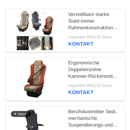
PRIVACY
POLICY
Verstellbare starke
Stahl-Innner
Rahmenkonstruktion
Armlehnen-Bustreiber-
negotiable MOQ:10 Sätze
Seats
KONTAKT
Ergonomische
Doppeleinzelne
Kammer-Rückenstütze
dämpfer-Luft-
negotiable MOQ:10 Sätze
Suspendierungs-Seats
KONTAKT
Berufsbustreiber Seat,
mechanische
Suspendierungs-und