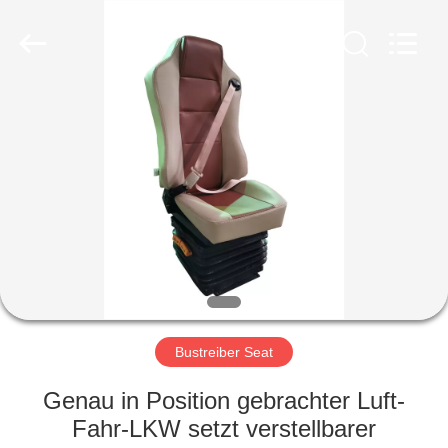
Golbond
Precision
Co.,
Ltd..
All
Rights
Reserved.
HAUS
PRODUKTE
ÜBER
UNS
FABRIK-
AUSFLUG
Bustreiber Seat
Genau in Position gebrachter Luft-
QUALITÄTSKONTROLLE
Fahr-LKW setzt verstellbarer