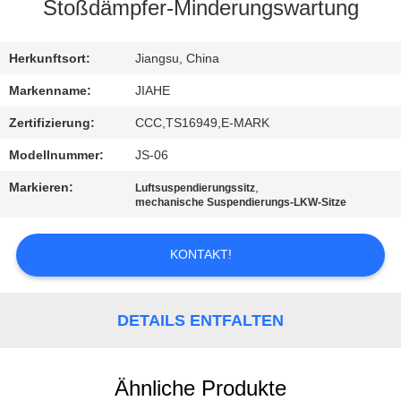
Stoßdämpfer-Minderungswartung
TRETEN
SIE
Herkunftsort:
Jiangsu, China
MIT
Markenname:
JIAHE
UNS
Zertifizierung:
CCC,TS16949,E-MARK
IN
Modellnummer:
JS-06
VERBINDUNG
Markieren:
,
Luftsuspendierungssitz
mechanische Suspendierungs-LKW-Sitze
NACHRICHTEN
KONTAKT!
FÄLLE
DETAILS ENTFALTEN
SITEMAP
Ähnliche Produkte