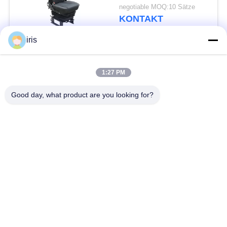
Luft-Suspendierungs-
negotiable MOQ:10 Sätze
LKW-Sitze
KONTAKT
iris
Beliebte Kategorien
Alle
1:27 PM
Küstenmotorschiff-
Good day, what product are you looking for?
Luxusbus-Sitze
Bus-Sitze
Touristenbus Seat
Bustreiber Seat
Handelstheatersitzplätze
Hiace-Bus-Sitze
Faltender Bus Seat
Schulbus-Sitze