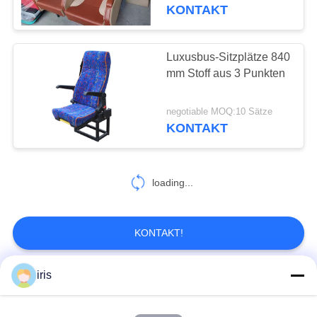
KONTAKT
TRETEN
SIE
Luxusbus-Sitzplätze 840
MIT
mm Stoff aus 3 Punkten
UNS
negotiable MOQ:10 Sätze
IN
KONTAKT
VERBINDUNG
NACHRICHTEN
loading...
FÄLLE
KONTAKT!
SITEMAP
iris
Beliebte Kategorien
Alle