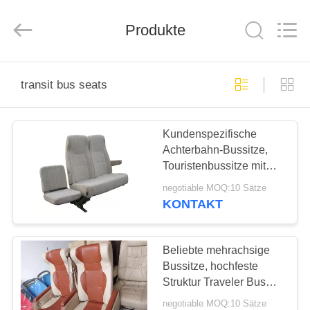
Golbond
Precision
Co.,
Produkte
Ltd..
All
Rights
Reserved.
HAUS
transit bus seats
PRODUKTE
Kundenspezifische
Achterbahn-Bussitze,
ÜBER
Touristenbussitze mit
UNS
Rostschutzbehandlung
negotiable MOQ:10 Sätze
und hinterem Griff
KONTAKT
FABRIK-
AUSFLUG
Beliebte mehrachsige
Bussitze, hochfeste
Struktur Traveler Bus
QUALITÄTSKONTROLLE
Seat
negotiable MOQ:10 Sätze