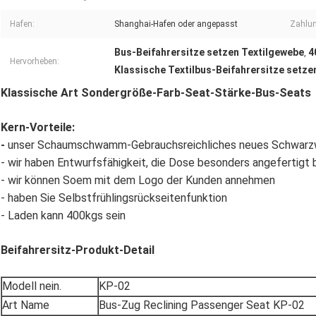
Hafen:
Shanghai-Hafen oder angepasst
Zahlu
Bus-Beifahrersitze setzen Textilgewebe
4
,
Hervorheben:
Klassische Textilbus-Beifahrersitze setze
Klassische Art Sondergröße-Farb-Seat-Stärke-Bus-Seats
Kern-Vorteile:
-
unser Schaumschwamm-Gebrauchsreichliches neues Schwarzweis
- wir haben Entwurfsfähigkeit, die Dose besonders angefertigt
- wir können Soem mit dem Logo der Kunden annehmen
- haben Sie Selbstfrühlingsrückseitenfunktion
- Laden kann 400kgs sein
Beifahrersitz-Produkt-Detail
Modell nein.
KP-02
Art Name
Bus-Zug Reclining Passenger Seat KP-02