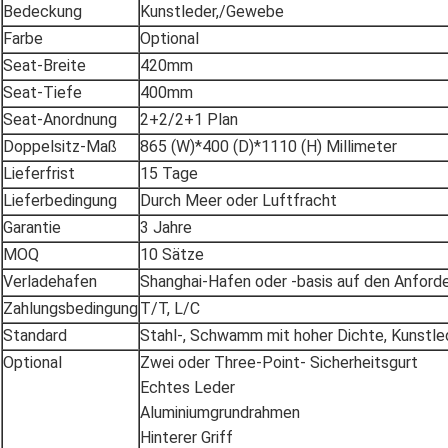
Bedeckung
Kunstleder,/Gewebe
Farbe
Optional
Seat-Breite
420mm
Seat-Tiefe
400mm
Seat-Anordnung
2+2/2+1 Plan
Doppelsitz-Maß
865 (W)*400 (D)*1110 (H) Millimeter
Lieferfrist
15 Tage
Lieferbedingung
Durch Meer oder Luftfracht
Garantie
3 Jahre
MOQ
10 Sätze
Verladehafen
Shanghai-Hafen oder -basis auf den Anfor
Zahlungsbedingung
T/T, L/C
Standard
Stahl-, Schwamm mit hoher Dichte, Kunstl
Optional
Zwei oder Three-Point- Sicherheitsgurt
Echtes Leder
Aluminiumgrundrahmen
Hinterer Griff