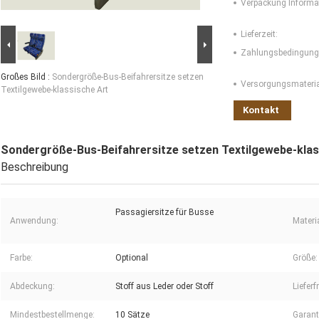
Verpackung Informa
Lieferzeit:
Zahlungsbedingung
Großes Bild :
Sondergröße-Bus-Beifahrersitze setzen
Versorgungsmaterial
Textilgewebe-klassische Art
Kontakt
Sondergröße-Bus-Beifahrersitze setzen Textilgewebe-klas
Beschreibung
Passagiersitze für Busse
Anwendung:
Materia
Farbe:
Optional
Größe:
Abdeckung:
Stoff aus Leder oder Stoff
Lieferfr
Mindestbestellmenge:
10 Sätze
Garant