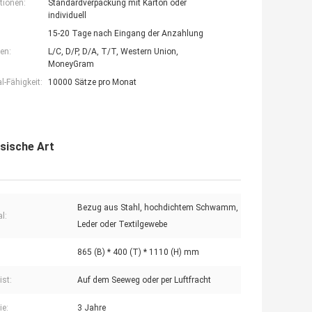
tionen:
Standardverpackung mit Karton oder
individuell
15-20 Tage nach Eingang der Anzahlung
en:
L/C, D/P, D/A, T/T, Western Union,
MoneyGram
-Fähigkeit:
10000 Sätze pro Monat
sische Art
Bezug aus Stahl, hochdichtem Schwamm,
l:
Leder oder Textilgewebe
865 (B) * 400 (T) * 1110 (H) mm
ist:
Auf dem Seeweg oder per Luftfracht
ie:
3 Jahre