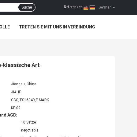
Referenzen
Suche
|
German
OLLE
TRETEN SIE MIT UNS IN VERBINDUNG
-klassische Art
Jiangsu, China
JIAHE
CCC,TS16949,E-MARK
KP-02
and AGB:
10 Sätze
negotiable