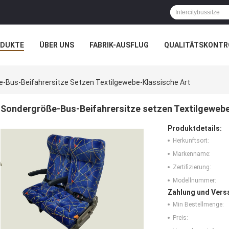
ODUKTE
ÜBER UNS
FABRIK-AUSFLUG
QUALITÄTSKONTR
N
FÄLLE
-Bus-Beifahrersitze Setzen Textilgewebe-Klassische Art
Sondergröße-Bus-Beifahrersitze setzen Textilgewebe
Produktdetails:
Herkunftsort:
Markenname:
Zertifizierung:
Modellnummer:
Zahlung und Vers
Min Bestellmenge:
Preis: