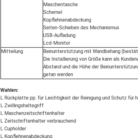
Maschentasche
Schemel
Kopflehnenabdeckung
Seiten-Schieben des Mechanismus
USB-Aufladung
Lcd-Monitor
Mitteilung
Beinunterstützung mit Wandbehang (bestäti
Die Installierung von Größe kann als Kundena
Abstand und die Höhe der Beinunterstützu
getan werden
Wahlen:
L Rückplatte pp. für Leichtigkeit der Reinigung und Schutz für 
L Zwillingshaltegriff
L Maschenzeitschriftenhalter
L Zeitschriftenhalter verbrauchend
L Cupholder
L Kopflehnenabdeckung