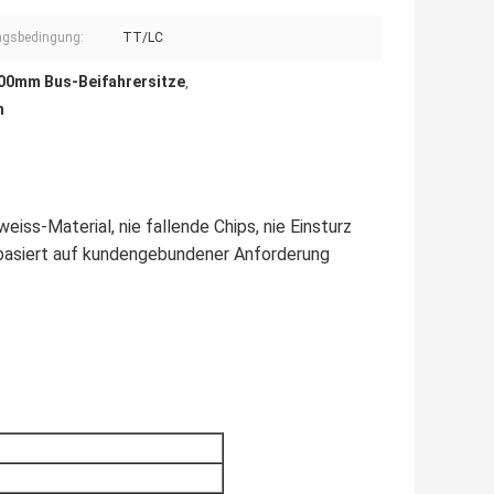
ngsbedingung:
TT/LC
00mm Bus-Beifahrersitze
,
n
s-Material, nie fallende Chips, nie Einsturz
 basiert auf kundengebundener Anforderung