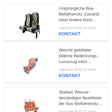
PRIVACY
POLICY
Ursprüngliche Bus-
Beifahrersitz-Zustand
neue hintere feste
Armlehne Djustable
negotiable MOQ:10 Sätze
KONTAKT
Weiche gelüfteter
lederne Bedeckungs-
Luxuszug setzt
Aluminiumlegierungs-
negotiable MOQ:10 Sätze
Fuß
KONTAKT
Starkes Wasser-
beständiges feuerfeste
der Bus-Beifahrersitz-
einfaches Reinigungs-
negotiable MOQ:10 Sätze