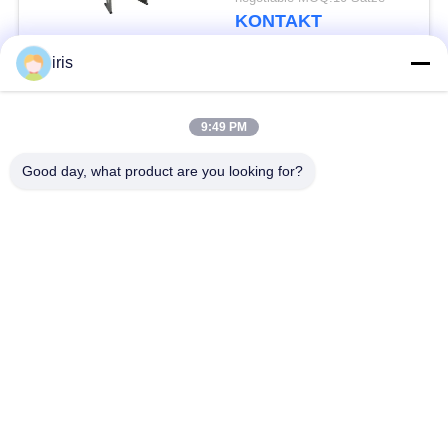
1.2mm
KONTAKT
iris
Beliebte Kategorien
Alle
9:49 PM
Küstenmotorschiff-
Good day, what product are you looking for?
Luxusbus-Sitze
Bus-Sitze
Touristenbus Seat
Bustreiber Seat
Handelstheatersitzplätze
Hiace-Bus-Sitze
Faltender Bus Seat
Schulbus-Sitze