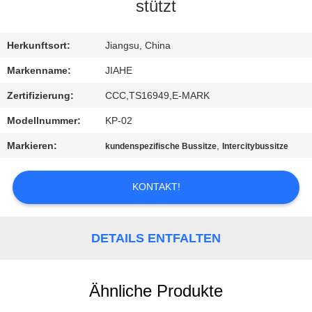
stützt
TRETEN
SIE
Herkunftsort:
Jiangsu, China
MIT
Markenname:
JIAHE
UNS
Zertifizierung:
CCC,TS16949,E-MARK
IN
Modellnummer:
KP-02
VERBINDUNG
Markieren:
,
kundenspezifische Bussitze
Intercitybussitze
NACHRICHTEN
KONTAKT!
FÄLLE
DETAILS ENTFALTEN
SITEMAP
Ähnliche Produkte