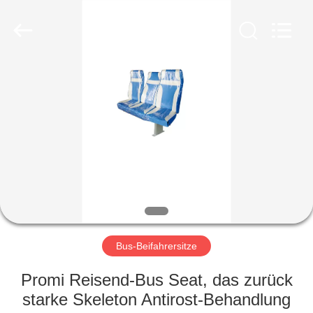
Golbond
Precision
Co.,
Ltd..
All
Rights
Reserved.
HAUS
PRODUKTE
ÜBER
UNS
FABRIK-
AUSFLUG
Bus-Beifahrersitze
Promi Reisend-Bus Seat, das zurück
QUALITÄTSKONTROLLE
starke Skeleton Antirost-Behandlung