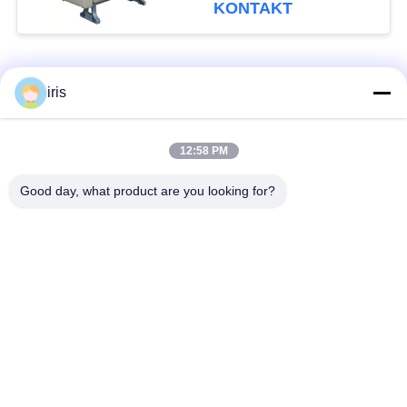
langlebiges Gut
KONTAKT
Beliebte Kategorien
Alle
iris
Küstenmotorschiff-
12:58 PM
Luxusbus-Sitze
Bus-Sitze
Good day, what product are you looking for?
Touristenbus Seat
Bustreiber Seat
Handelstheatersitzplätze
Hiace-Bus-Sitze
Faltender Bus Seat
Schulbus-Sitze