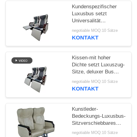
PRIVACY
Kundenspezifischer
POLICY
Luxusbus setzt
Universalität
verstellbare hohe
negotiable MOQ:10 Sätze
Beweglichkeit Comfotable
KONTAKT
Kissen-mit hoher
Dichte setzt Luxuszug-
Sitze, deluxer Bus
starke
negotiable MOQ:10 Sätze
Stahlrahmenkonstruktion
KONTAKT
Kunstleder-
Bedeckungs-Luxusbus-
Sitzverschiebbares
Gang-Seiten-Seat-
negotiable MOQ:10 Sätze