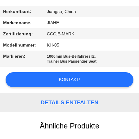
TRETEN
Herkunftsort:
Jiangsu, China
SIE
Markenname:
JIAHE
MIT
Zertifizierung:
CCC,E-MARK
UNS
Modellnummer:
KH-05
IN
Markieren:
,
1000mm Bus-Beifahrersitz
VERBINDUNG
Trainer Bus Passenger Seat
KONTAKT!
NACHRICHTEN
FÄLLE
DETAILS ENTFALTEN
SITEMAP
Ähnliche Produkte