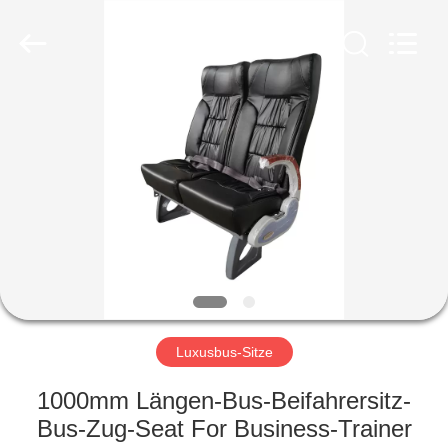
Golbond
Precision
Co.,
Ltd..
All
Rights
Reserved.
HAUS
PRODUKTE
ÜBER
UNS
FABRIK-
AUSFLUG
Luxusbus-Sitze
1000mm Längen-Bus-Beifahrersitz-
QUALITÄTSKONTROLLE
Bus-Zug-Seat For Business-Trainer