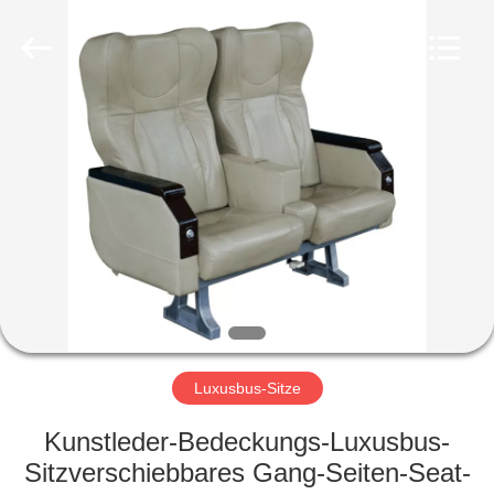
Golbond
Precision
Co.,
Ltd..
All
Rights
Reserved.
HAUS
PRODUKTE
ÜBER
UNS
FABRIK-
AUSFLUG
Luxusbus-Sitze
Kunstleder-Bedeckungs-Luxusbus-
QUALITÄTSKONTROLLE
Sitzverschiebbares Gang-Seiten-Seat-