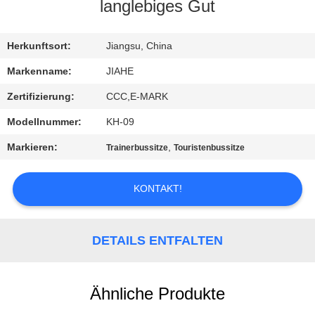
langlebiges Gut
TRETEN
SIE
Herkunftsort:
Jiangsu, China
MIT
Markenname:
JIAHE
UNS
Zertifizierung:
CCC,E-MARK
IN
Modellnummer:
KH-09
VERBINDUNG
Markieren:
,
Trainerbussitze
Touristenbussitze
NACHRICHTEN
KONTAKT!
FÄLLE
DETAILS ENTFALTEN
SITEMAP
Ähnliche Produkte