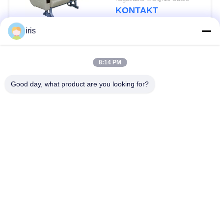
langlebiges Gut
KONTAKT
iris
Beliebte Kategorien
Alle
8:14 PM
Küstenmotorschiff-
Good day, what product are you looking for?
Luxusbus-Sitze
Bus-Sitze
Touristenbus Seat
Bustreiber Seat
Handelstheatersitzplätze
Hiace-Bus-Sitze
Faltender Bus Seat
Schulbus-Sitze