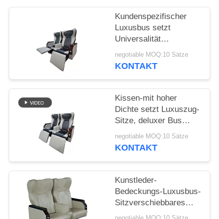
PRIVACY
POLICY
Kundenspezifischer
Luxusbus setzt
Universalität
verstellbare hohe
negotiable MOQ:10 Sätze
Beweglichkeit Comfotable
KONTAKT
Kissen-mit hoher
Dichte setzt Luxuszug-
Sitze, deluxer Bus
starke
negotiable MOQ:10 Sätze
Stahlrahmenkonstruktion
KONTAKT
Kunstleder-
Bedeckungs-Luxusbus-
Sitzverschiebbares
Gang-Seiten-Seat-
negotiable MOQ:10 Sätze