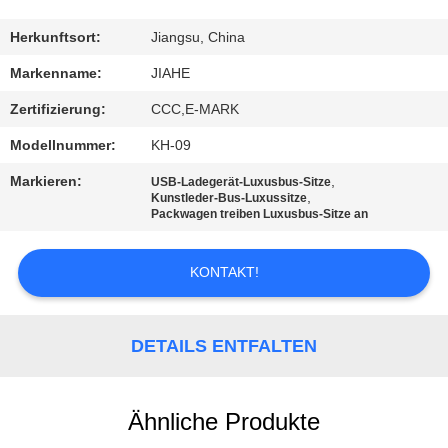
TRETEN
Herkunftsort:
Jiangsu, China
SIE
Markenname:
JIAHE
MIT
Zertifizierung:
CCC,E-MARK
UNS
Modellnummer:
KH-09
IN
Markieren:
,
USB-Ladegerät-Luxusbus-Sitze
VERBINDUNG
,
Kunstleder-Bus-Luxussitze
Packwagen treiben Luxusbus-Sitze an
NACHRICHTEN
KONTAKT!
FÄLLE
DETAILS ENTFALTEN
SITEMAP
Ähnliche Produkte