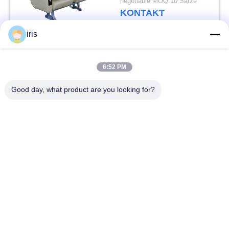
negotiable MOQ:10 Sätze
langlebiges Gut
KONTAKT
iris
Beliebte Kategorien
Alle
6:52 PM
Küstenmotorschiff-
Good day, what product are you looking for?
Luxusbus-Sitze
Bus-Sitze
Touristenbus Seat
Bustreiber Seat
Handelstheatersitzplätze
Hiace-Bus-Sitze
Faltender Bus Seat
Schulbus-Sitze