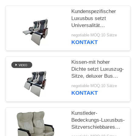
PRIVACY
POLICY
Kundenspezifischer
Luxusbus setzt
Universalität
verstellbare hohe
negotiable MOQ:10 Sätze
Beweglichkeit Comfotable
KONTAKT
Kissen-mit hoher
Dichte setzt Luxuszug-
Sitze, deluxer Bus
starke
negotiable MOQ:10 Sätze
Stahlrahmenkonstruktion
KONTAKT
Kunstleder-
Bedeckungs-Luxusbus-
Sitzverschiebbares
Gang-Seiten-Seat-