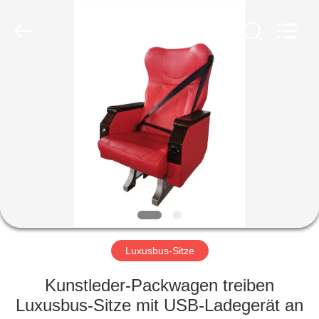
Golbond
Precision
Co.,
Ltd..
All
Rights
Reserved.
HAUS
PRODUKTE
ÜBER
UNS
FABRIK-
AUSFLUG
Luxusbus-Sitze
Kunstleder-Packwagen treiben
QUALITÄTSKONTROLLE
Luxusbus-Sitze mit USB-Ladegerät an