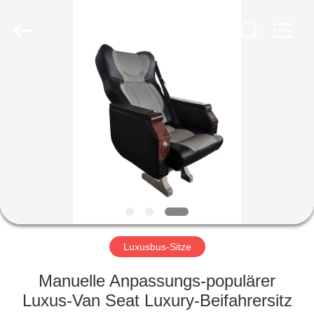
Golbond
Precision
Co.,
Ltd..
All
Rights
Reserved.
HAUS
PRODUKTE
ÜBER
UNS
FABRIK-
AUSFLUG
Luxusbus-Sitze
Manuelle Anpassungs-populärer
QUALITÄTSKONTROLLE
Luxus-Van Seat Luxury-Beifahrersitz