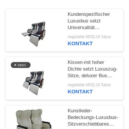
PRIVACY
POLICY
Kundenspezifischer
Luxusbus setzt
Universalität
verstellbare hohe
negotiable MOQ:10 Sätze
Beweglichkeit Comfotable
KONTAKT
Kissen-mit hoher
Dichte setzt Luxuszug-
Sitze, deluxer Bus
starke
negotiable MOQ:10 Sätze
Stahlrahmenkonstruktion
KONTAKT
Kunstleder-
Bedeckungs-Luxusbus-
Sitzverschiebbares