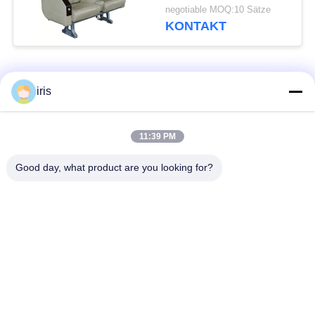
Gang-Seiten-Seat-
negotiable MOQ:10 Sätze
langlebiges Gut
KONTAKT
Beliebte Kategorien
Alle
iris
Küstenmotorschiff-
11:39 PM
Luxusbus-Sitze
Bus-Sitze
Good day, what product are you looking for?
Touristenbus Seat
Bustreiber Seat
Handelstheatersitzplätze
Hiace-Bus-Sitze
Faltender Bus Seat
Schulbus-Sitze