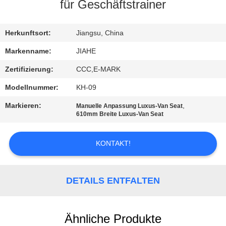
für Geschäftstrainer
TRETEN
SIE
Herkunftsort:
Jiangsu, China
MIT
Markenname:
JIAHE
UNS
Zertifizierung:
CCC,E-MARK
IN
Modellnummer:
KH-09
VERBINDUNG
Markieren:
,
Manuelle Anpassung Luxus-Van Seat
610mm Breite Luxus-Van Seat
NACHRICHTEN
KONTAKT!
FÄLLE
DETAILS ENTFALTEN
SITEMAP
Ähnliche Produkte