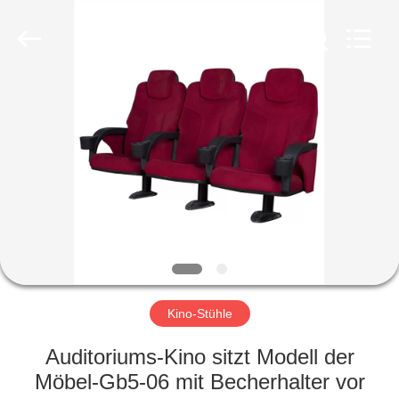
Golbond
Precision
Co.,
Ltd..
All
Rights
Reserved.
HAUS
PRODUKTE
ÜBER
UNS
FABRIK-
AUSFLUG
Kino-Stühle
Auditoriums-Kino sitzt Modell der
QUALITÄTSKONTROLLE
Möbel-Gb5-06 mit Becherhalter vor