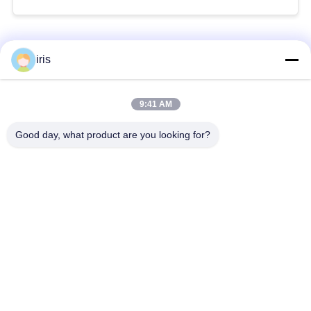
Beliebte Kategorien
Alle
iris
Küstenmotorschiff-
9:41 AM
Luxusbus-Sitze
Bus-Sitze
Good day, what product are you looking for?
Touristenbus Seat
Bustreiber Seat
Handelstheatersitzplätze
Hiace-Bus-Sitze
Faltender Bus Seat
Schulbus-Sitze
Unterzeichnen