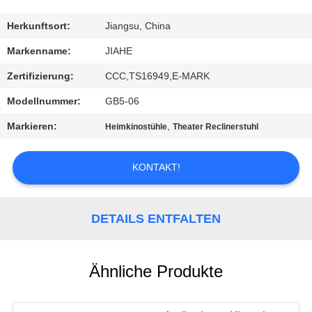
TRETEN
Herkunftsort:
Jiangsu, China
SIE
Markenname:
JIAHE
MIT
Zertifizierung:
CCC,TS16949,E-MARK
UNS
Modellnummer:
GB5-06
IN
Markieren:
,
Heimkinostühle
Theater Reclinerstuhl
VERBINDUNG
KONTAKT!
NACHRICHTEN
DETAILS ENTFALTEN
FÄLLE
SITEMAP
Ähnliche Produkte