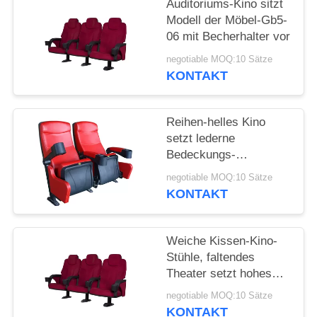
PRIVACY
Auditoriums-Kino sitzt
Modell der Möbel-Gb5-
POLICY
06 mit Becherhalter vor
negotiable MOQ:10 Sätze
KONTAKT
Reihen-helles Kino
setzt lederne
Bedeckungs-
einziehbares
negotiable MOQ:10 Sätze
zuverlässiges
KONTAKT
langlebiges Gut
Weiche Kissen-Kino-
Stühle, faltendes
Theater setzt hohes
Resillience Songe
negotiable MOQ:10 Sätze
KONTAKT