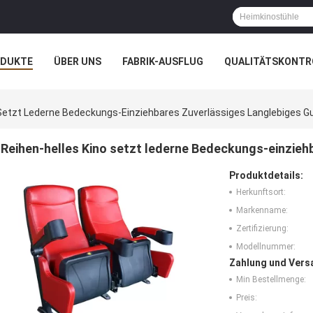
ODUKTE
ÜBER UNS
FABRIK-AUSFLUG
QUALITÄTSKONTR
N
FÄLLE
 Setzt Lederne Bedeckungs-Einziehbares Zuverlässiges Langlebiges G
Reihen-helles Kino setzt lederne Bedeckungs-einzieh
Produktdetails:
Herkunftsort:
Markenname:
Zertifizierung:
Modellnummer:
Zahlung und Vers
Min Bestellmenge:
Preis: