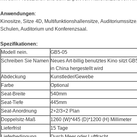
Anwendungen
:
Kinositze, Sitze 4D, Multifunktionshallensitze, Auditoriumssit
Schulen, Auditorium und Konferenzsaal.
Spezifikationen:
Modell nein.
GB5-05
Schreiben Sie Namen
Neues Art-billig benutztes Kino sitzt GB
in China hergestellt wird
Abdeckung
Kunstleder/Gewebe
Farbe
Optional
Seat-Breite
540mm
Seat-Tiefe
445mm
Seat-Anordnung
2+2/3+2 Plan
Doppelsitz-Maß
1260 (W)*445 (D)*1200 (H) Millimeter
Lieferfrist
15 Tage
Lieferbedingung
Durch Meer oder Luftfracht