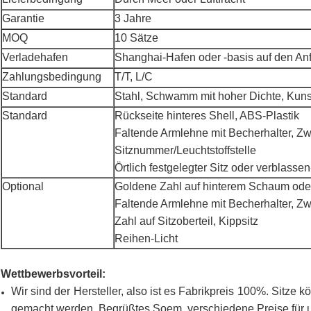
Garantie
3 Jahre
MOQ
10 Sätze
Verladehafen
Shanghai-Hafen oder -basis auf den A
Zahlungsbedingung
T/T, L/C
Standard
Stahl, Schwamm mit hoher Dichte, Kuns
Standard
Rückseite hinteres Shell, ABS-Plastik
Faltende Armlehne mit Becherhalter, Zwe
Sitznummer/Leuchtstoffstelle
Örtlich festgelegter Sitz oder verblasse
Optional
Goldene Zahl auf hinterem Schaum ode
Faltende Armlehne mit Becherhalter, Zw
Zahl auf Sitzoberteil, Kippsitz
Reihen-Licht
Wettbewerbsvorteil:
Wir sind der Hersteller, also ist es Fabrikpreis 100%. Sitz
gemacht werden. Begrüßtes Soem, verschiedene Preise für 