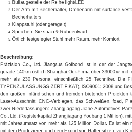
Bullaugestelle der Reihe light/LED
Der Arm mit Becherhalter, Drehenarm mit surfance ves
Becherhalters
Klappstuhl (oder geregelt)
Speichern Sie space& Ruheentwurf
Örtlich festgelegter Stuhl mehr Raum, mehr Komfort
Beschreibung
:
Präzision Co., Ltd. Jiangsus Golbond ist in der der Jangtse
gerade 140km östlich Shanghai.Our-Firma über 33000㎡ mit regis
mehr als 230 Personal einschließlich 25 Techniker. Die 
TYPENZULASSUNGS-ZERTIFIKAT), ISO9001: 2008 und Besch
den großen inländischen und fremden bietenden Projekten te
Laser-Ausschnitt, CNC-Verbiegen, das Schweißen, foad, Pl
zwei Niederlassungen: Zhangjiagang Jiahe Automotives Parts C
Co., Ltd. (Registerkapital Zhangjiagang Youbang 1 Million), mi
mit Jahresumsatz von mehr als 125 Million Dollar. Es ist ein
mit dem Produzieren und dem Export von Hallensitzen, von Kin