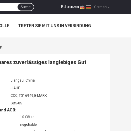
Referenzen
Suche
|
German
OLLE
TRETEN SIE MIT UNS IN VERBINDUNG
ut
bares zuverlässiges langlebiges Gut
Jiangsu, China
JIAHE
CCC,TS16949,E-MARK
GB5-05
and AGB:
10 Sätze
negotiable