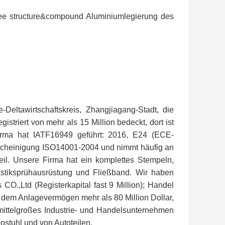
tee structure&compound Aluminiumlegierung des
-Deltawirtschaftskreis, Zhangjiagang-Stadt, die
triert von mehr als 15 Million bedeckt, dort ist
Firma hat IATF16949 geführt: 2016, E24 (ECE-
einigung ISO14001-2004 und nimmt häufig an
il. Unsere Firma hat ein komplettes Stempeln,
astiksprühausrüstung und Fließband. Wir haben
O.,Ltd (Registerkapital fast 9 Million); Handel
t dem Anlagevermögen mehr als 80 Million Dollar,
 mittelgroßes Industrie- und Handelsunternehmen
ostuhl und von Autoteilen.