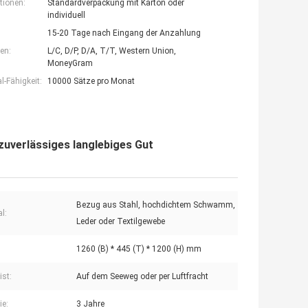
tionen:
Standardverpackung mit Karton oder
individuell
15-20 Tage nach Eingang der Anzahlung
en:
L/C, D/P, D/A, T/T, Western Union,
MoneyGram
-Fähigkeit:
10000 Sätze pro Monat
zuverlässiges langlebiges Gut
Bezug aus Stahl, hochdichtem Schwamm,
l:
Leder oder Textilgewebe
1260 (B) * 445 (T) * 1200 (H) mm
ist:
Auf dem Seeweg oder per Luftfracht
ie:
3 Jahre