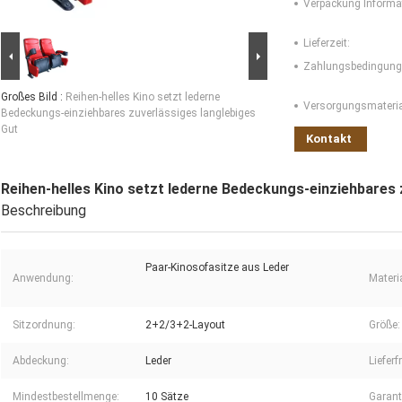
Verpackung Informa
Lieferzeit:
Zahlungsbedingung
Großes Bild :
Reihen-helles Kino setzt lederne
Versorgungsmaterial
Bedeckungs-einziehbares zuverlässiges langlebiges
Gut
Kontakt
Reihen-helles Kino setzt lederne Bedeckungs-einziehbares 
Beschreibung
Paar-Kinosofasitze aus Leder
Anwendung:
Materia
Sitzordnung:
2+2/3+2-Layout
Größe:
Abdeckung:
Leder
Lieferfr
Mindestbestellmenge:
10 Sätze
Garant