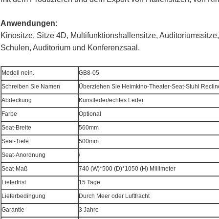
Anwendungen
:
Kinositze, Sitze 4D, Multifunktionshallensitze, Auditoriumssit
Schulen, Auditorium und Konferenzsaal.
Modell nein.
GB8-05
Schreiben Sie Namen
Überziehen Sie Heimkino-Theater-Seat-Stuhl Reclin
Abdeckung
Kunstleder/echtes Leder
Farbe
Optional
Seat-Breite
560mm
Seat-Tiefe
500mm
Seat-Anordnung
/
Seat-Maß
740 (W)*500 (D)*1050 (H) Millimeter
Lieferfrist
15 Tage
Lieferbedingung
Durch Meer oder Luftfracht
Garantie
3 Jahre