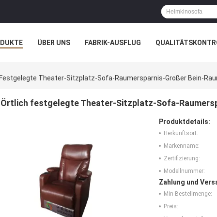
ODUKTE
ÜBER UNS
FABRIK-AUSFLUG
QUALITÄTSKONTR
N
FÄLLE
h Festgelegte Theater-Sitzplatz-Sofa-Raumersparnis-Großer Bein-R
Örtlich festgelegte Theater-Sitzplatz-Sofa-Raumer
Produktdetails:
Herkunftsort:
Markenname:
Zertifizierung:
Modellnummer:
Zahlung und Vers
Min Bestellmenge:
Preis: