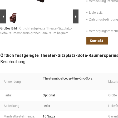
Verpackung Informa
Lieferzeit:
Zahlungsbedingung
Großes Bild :
Örtlich festgelegte Theater-Sitzplatz-
Versorgungsmaterial
Sofa-Raumersparnis-großer Bein-Raum bequem
Kontakt
Örtlich festgelegte Theater-Sitzplatz-Sofa-Raumersparn
Beschreibung
Theatermöbel-Leder-Film-Kino-Sofa
Anwendung:
Materia
Farbe:
Optional
Größe:
Abdeckung:
Leder
Lieferfr
Mindestbestellmenge:
10 Sätze
Garant