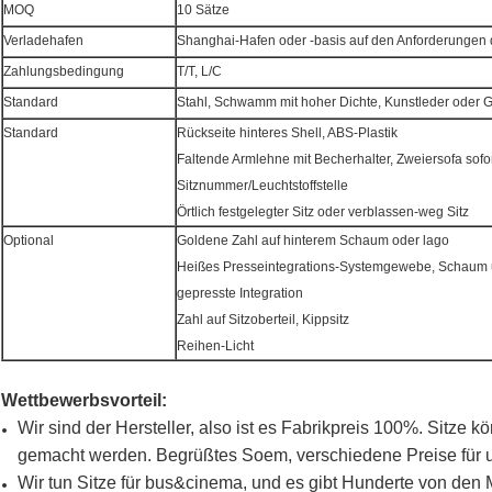
MOQ
10 Sätze
Verladehafen
Shanghai-Hafen oder -basis auf den Anforderungen
Zahlungsbedingung
T/T, L/C
Standard
Stahl, Schwamm mit hoher Dichte, Kunstleder oder 
Standard
Rückseite hinteres Shell, ABS-Plastik
Faltende Armlehne mit Becherhalter, Zweiersofa sofo
Sitznummer/Leuchtstoffstelle
Örtlich festgelegter Sitz oder verblassen-weg Sitz
Optional
Goldene Zahl auf hinterem Schaum oder lago
Heißes Presseintegrations-Systemgewebe, Schaum u
gepresste Integration
Zahl auf Sitzoberteil, Kippsitz
Reihen-Licht
Wettbewerbsvorteil:
Wir sind der Hersteller, also ist es Fabrikpreis 100%. Sitze
gemacht werden. Begrüßtes Soem, verschiedene Preise für 
Wir tun Sitze für bus&cinema, und es gibt Hunderte von den M