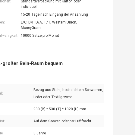
tionen:
Standardverpackung mit Karton oder
individuell
15-20 Tage nach Eingang der Anzahlung
en:
L/C, D/P, D/A, T/T, Western Union,
MoneyGram
-Fähigkeit:
10000 Sätze pro Monat
is-großer Bein-Raum bequem
Bezug aus Stahl, hochdichtem Schwamm,
l:
Leder oder Textilgewebe
930 (B) * 530 (T) * 1020 (H) mm
ist:
Auf dem Seeweg oder per Luftfracht
ie:
3 Jahre