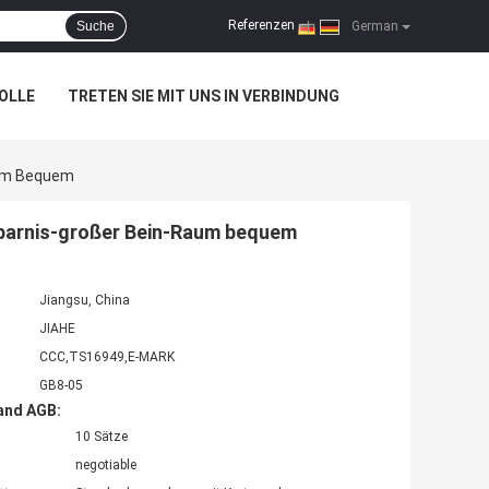
Referenzen
Suche
|
German
OLLE
TRETEN SIE MIT UNS IN VERBINDUNG
aum Bequem
sparnis-großer Bein-Raum bequem
Jiangsu, China
JIAHE
CCC,TS16949,E-MARK
GB8-05
and AGB:
10 Sätze
negotiable