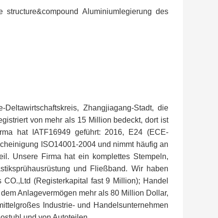
ee structure&compound Aluminiumlegierung des
-Deltawirtschaftskreis, Zhangjiagang-Stadt, die
triert von mehr als 15 Million bedeckt, dort ist
Firma hat IATF16949 geführt: 2016, E24 (ECE-
einigung ISO14001-2004 und nimmt häufig an
il. Unsere Firma hat ein komplettes Stempeln,
astiksprühausrüstung und Fließband. Wir haben
O.,Ltd (Registerkapital fast 9 Million); Handel
t dem Anlagevermögen mehr als 80 Million Dollar,
 mittelgroßes Industrie- und Handelsunternehmen
ostuhl und von Autoteilen.