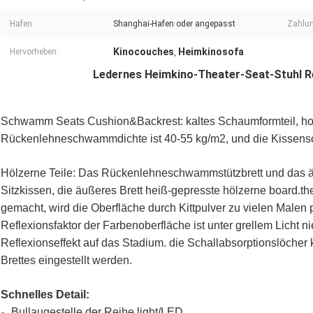
Hafen:
Shanghai-Hafen oder angepasst
Zahlu
Kinocouches
Heimkinosofa
Hervorheben:
,
Ledernes Heimkino-Theater-Seat-Stuhl R
Schwamm Seats Cushion&Backrest: kaltes Schaumformteil, ho
Rückenlehneschwammdichte ist 40-55 kg/m2, und die Kissens
Hölzerne Teile: Das Rückenlehneschwammstützbrett und das ä
Sitzkissen, die äußeres Brett heiß-gepresste hölzerne board.
gemacht, wird die Oberfläche durch Kittpulver zu vielen Malen 
Reflexionsfaktor der Farbenoberfläche ist unter grellem Licht ni
Reflexionseffekt auf das Stadium. die Schallabsorptionslöcher
Brettes eingestellt werden.
Schnelles Detail:
Bullaugestelle der Reihe light/LED