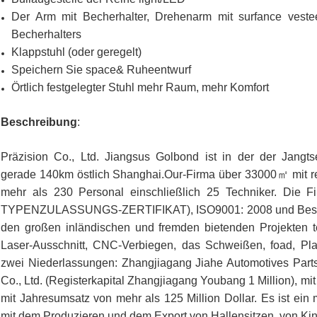
Der Arm mit Becherhalter, Drehenarm mit surfance vest
Becherhalters
Klappstuhl (oder geregelt)
Speichern Sie space& Ruheentwurf
Örtlich festgelegter Stuhl mehr Raum, mehr Komfort
Beschreibung
:
Präzision Co., Ltd. Jiangsus Golbond ist in der der Jangtse
gerade 140km östlich Shanghai.Our-Firma über 33000㎡ mit regis
mehr als 230 Personal einschließlich 25 Techniker. Die 
TYPENZULASSUNGS-ZERTIFIKAT), ISO9001: 2008 und Besch
den großen inländischen und fremden bietenden Projekten te
Laser-Ausschnitt, CNC-Verbiegen, das Schweißen, foad, Pl
zwei Niederlassungen: Zhangjiagang Jiahe Automotives Parts C
Co., Ltd. (Registerkapital Zhangjiagang Youbang 1 Million), mi
mit Jahresumsatz von mehr als 125 Million Dollar. Es ist ein
mit dem Produzieren und dem Export von Hallensitzen, von Kin