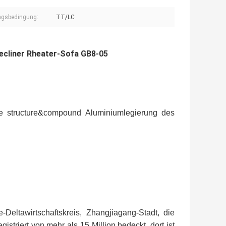
ngsbedingung:
TT/LC
ecliner Rheater-Sofa GB8-05
ee structure&compound Aluminiumlegierung des
-Deltawirtschaftskreis, Zhangjiagang-Stadt, die
triert von mehr als 15 Million bedeckt, dort ist