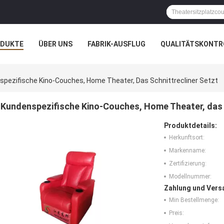
ODUKTE
ÜBER UNS
FABRIK-AUSFLUG
QUALITÄTSKONTR
N
FÄLLE
pezifische Kino-Couches, Home Theater, Das Schnittrecliner Setzt
Kundenspezifische Kino-Couches, Home Theater, das S
Produktdetails:
Herkunftsort:
Markenname:
Zertifizierung:
Modellnummer:
Zahlung und Vers
Min Bestellmenge:
Preis: