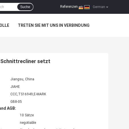
Referenzen
Suche
|
German
OLLE
TRETEN SIE MIT UNS IN VERBINDUNG
chnittrecliner setzt
Jiangsu, China
JIAHE
CCC,TS16949,E-MARK
GB8-05
and AGB:
10 Sätze
negotiable