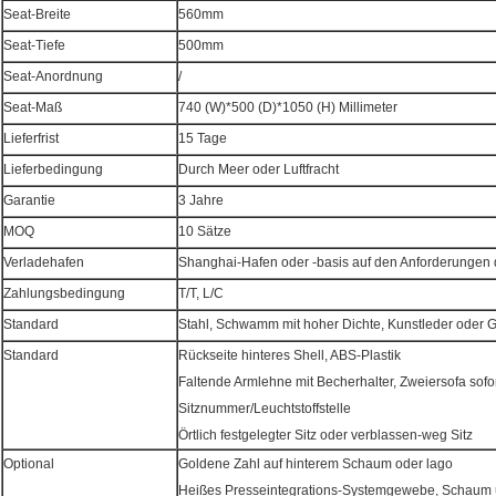
Seat-Breite
560mm
Seat-Tiefe
500mm
Seat-Anordnung
/
Seat-Maß
740 (W)*500 (D)*1050 (H) Millimeter
Lieferfrist
15 Tage
Lieferbedingung
Durch Meer oder Luftfracht
Garantie
3 Jahre
MOQ
10 Sätze
Verladehafen
Shanghai-Hafen oder -basis auf den Anforderungen
Zahlungsbedingung
T/T, L/C
Standard
Stahl, Schwamm mit hoher Dichte, Kunstleder oder 
Standard
Rückseite hinteres Shell, ABS-Plastik
Faltende Armlehne mit Becherhalter, Zweiersofa sofo
Sitznummer/Leuchtstoffstelle
Örtlich festgelegter Sitz oder verblassen-weg Sitz
Optional
Goldene Zahl auf hinterem Schaum oder lago
Heißes Presseintegrations-Systemgewebe, Schaum u