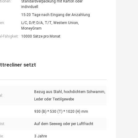
tionen:
Standardverpackung mit Karton oder
individuell
15-20 Tage nach Eingang der Anzahlung
en:
L/C, D/P, D/A, T/T, Western Union,
MoneyGram
-Fähigkeit:
10000 Sätze pro Monat
trecliner setzt
Bezug aus Stahl, hochdichtem Schwamm,
l:
Leder oder Textilgewebe
930 (B) * 530 (T) * 1020 (H) mm
ist:
Auf dem Seeweg oder per Luftfracht
ie:
3 Jahre