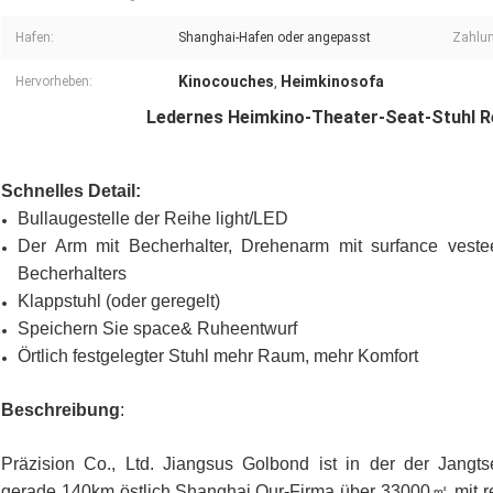
Hafen:
Shanghai-Hafen oder angepasst
Zahlu
Kinocouches
Heimkinosofa
Hervorheben:
,
Ledernes Heimkino-Theater-Seat-Stuhl R
Schnelles Detail:
Bullaugestelle der Reihe light/LED
Der Arm mit Becherhalter, Drehenarm mit surfance vest
Becherhalters
Klappstuhl (oder geregelt)
Speichern Sie space& Ruheentwurf
Örtlich festgelegter Stuhl mehr Raum, mehr Komfort
Beschreibung
:
Präzision Co., Ltd. Jiangsus Golbond ist in der der Jangtse
gerade 140km östlich Shanghai.Our-Firma über 33000㎡ mit regis