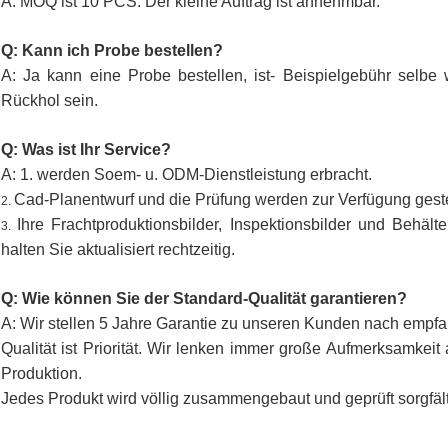
A: MOQ ist 10 PCS. Der kleine Auftrag ist annehmbar.
Q: Kann ich Probe bestellen?
A: Ja kann eine Probe bestellen, ist- Beispielgebühr selbe
Rückhol sein.
Q: Was ist Ihr Service?
A: 1. werden Soem- u. ODM-Dienstleistung erbracht.
Cad-Planentwurf und die Prüfung werden zur Verfügung gestel
2.
Ihre Frachtproduktionsbilder, Inspektionsbilder und Behält
3.
halten Sie aktualisiert rechtzeitig.
Q: Wie können Sie der Standard-Qualität garantieren?
A: Wir stellen 5 Jahre Garantie zu unseren Kunden nach empf
Qualität ist Priorität. Wir lenken immer große Aufmerksamkei
Produktion.
Jedes Produkt wird völlig zusammengebaut und geprüft sorgfäl