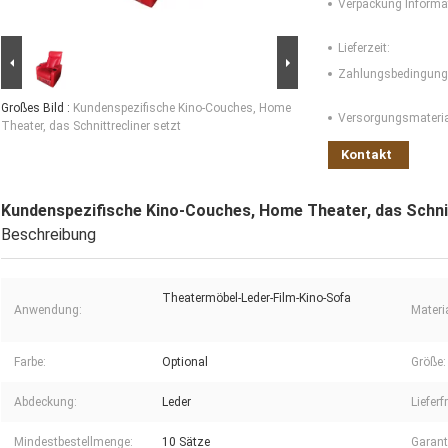
Verpackung Informa
Lieferzeit:
Zahlungsbedingung
Großes Bild :
Kundenspezifische Kino-Couches, Home
Versorgungsmaterial
Theater, das Schnittrecliner setzt
Kontakt
Kundenspezifische Kino-Couches, Home Theater, das Schnit
Beschreibung
Theatermöbel-Leder-Film-Kino-Sofa
Anwendung:
Materia
Farbe:
Optional
Größe:
Abdeckung:
Leder
Lieferfr
Mindestbestellmenge:
10 Sätze
Garant