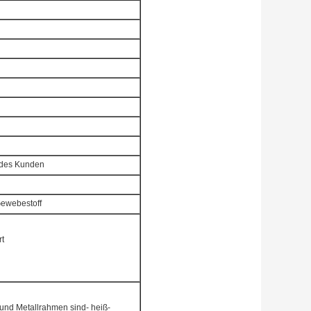
 des Kunden
Gewebestoff
rt
nd Metallrahmen sind- heiß-