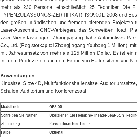
mehr als 230 Personal einschließlich 25 Techniker. Die 
TYPENZULASSUNGS-ZERTIFIKAT), ISO9001: 2008 und Besch
den großen inländischen und fremden bietenden Projekten te
Laser-Ausschnitt, CNC-Verbiegen, das Schweißen, foad, Pl
zwei Niederlassungen: Zhangjiagang Jiahe Automotives Parts C
Co., Ltd. (Registerkapital Zhangjiagang Youbang 1 Million), mi
mit Jahresumsatz von mehr als 125 Million Dollar. Es ist ein
mit dem Produzieren und dem Export von Hallensitzen, von Kin
Anwendungen
:
Kinositze, Sitze 4D, Multifunktionshallensitze, Auditoriumssit
Schulen, Auditorium und Konferenzsaal.
Modell nein.
GB8-05
Schreiben Sie Namen
Überziehen Sie Heimkino-Theater-Seat-Stuhl Reclin
Abdeckung
Kunstleder/echtes Leder
Farbe
Optional