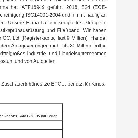
Firma hat IATF16949 geführt: 2016, E24 (ECE-
einigung ISO14001-2004 und nimmt häufig an
il. Unsere Firma hat ein komplettes Stempeln,
astiksprühausrüstung und Fließband. Wir haben
O.,Ltd (Registerkapital fast 9 Million); Handel
t dem Anlagevermögen mehr als 80 Million Dollar,
 mittelgroßes Industrie- und Handelsunternehmen
ostuhl und von Autoteilen.
ze, Zuschauertribünesitze ETC… benutzt für Kinos,
er Rheater-Sofa GB8-05 mit Leder