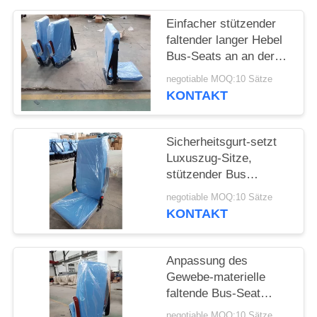
PRIVACY
POLICY
Einfacher stützender
faltender langer Hebel
Bus-Seats an an der
Wand befestigten
negotiable MOQ:10 Sätze
Seitenstahlsockeln G
KONTAKT
Sicherheitsgurt-setzt
Luxuszug-Sitze,
stützender Bus
Multifunktionsarmlehne
negotiable MOQ:10 Sätze
KONTAKT
Anpassung des
Gewebe-materielle
faltende Bus-Seat
Soem-ODM-Service-
negotiable MOQ:10 Sätze