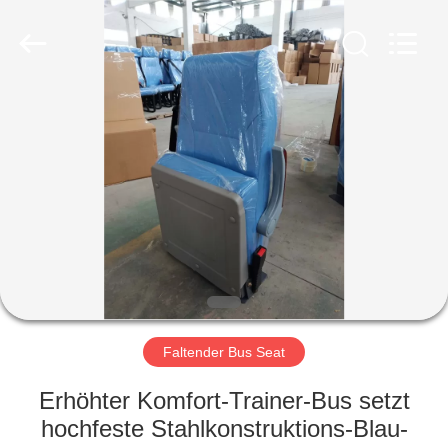
Golbond
Precision
Co.,
Ltd..
All
Rights
Reserved.
HAUS
PRODUKTE
ÜBER
UNS
FABRIK-
AUSFLUG
Faltender Bus Seat
Erhöhter Komfort-Trainer-Bus setzt
QUALITÄTSKONTROLLE
hochfeste Stahlkonstruktions-Blau-