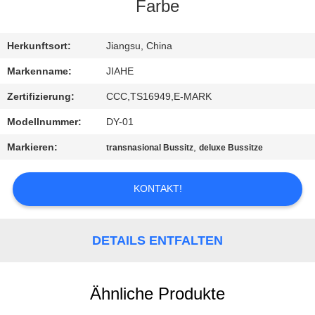
Farbe
TRETEN
SIE
Herkunftsort:
Jiangsu, China
MIT
Markenname:
JIAHE
UNS
Zertifizierung:
CCC,TS16949,E-MARK
IN
Modellnummer:
DY-01
VERBINDUNG
Markieren:
,
transnasional Bussitz
deluxe Bussitze
NACHRICHTEN
KONTAKT!
FÄLLE
DETAILS ENTFALTEN
SITEMAP
Ähnliche Produkte