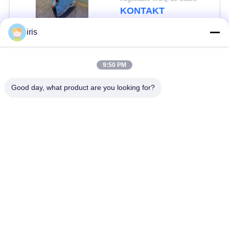
annehmbare Winkel-
KONTAKT
40°
iris
Beliebte Kategorien
Alle
9:50 PM
Küstenmotorschiff-
Good day, what product are you looking for?
Luxusbus-Sitze
Bus-Sitze
Touristenbus Seat
Bustreiber Seat
Handelstheatersitzplätze
Hiace-Bus-Sitze
Faltender Bus Seat
Schulbus-Sitze