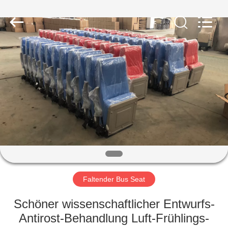
Golbond
Precision
Co.,
Ltd..
All
Rights
Reserved.
HAUS
PRODUKTE
ÜBER
UNS
FABRIK-
AUSFLUG
Faltender Bus Seat
Schöner wissenschaftlicher Entwurfs-
QUALITÄTSKONTROLLE
Antirost-Behandlung Luft-Frühlings-