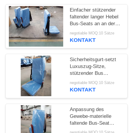
PRIVACY
POLICY
Einfacher stützender
faltender langer Hebel
Bus-Seats an an der
Wand befestigten
negotiable MOQ:10 Sätze
Seitenstahlsockeln G
KONTAKT
Sicherheitsgurt-setzt
Luxuszug-Sitze,
stützender Bus
Multifunktionsarmlehne
negotiable MOQ:10 Sätze
KONTAKT
Anpassung des
Gewebe-materielle
faltende Bus-Seat
Soem-ODM-Service-
negotiable MOQ:10 Sätze