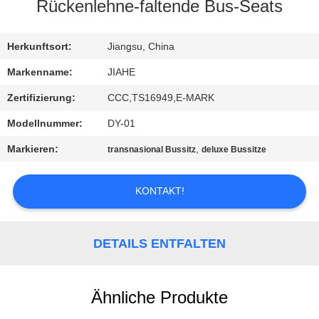
Rückenlehne-faltende Bus-Seats
TRETEN
SIE
Herkunftsort:
Jiangsu, China
MIT
Markenname:
JIAHE
UNS
Zertifizierung:
CCC,TS16949,E-MARK
IN
Modellnummer:
DY-01
VERBINDUNG
Markieren:
,
transnasional Bussitz
deluxe Bussitze
NACHRICHTEN
KONTAKT!
FÄLLE
DETAILS ENTFALTEN
SITEMAP
Ähnliche Produkte