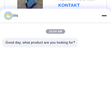
annehmbare Winkel-
KONTAKT
40°
iris
Beliebte Kategorien
Alle
10:54 AM
Küstenmotorschiff-
Good day, what product are you looking for?
Luxusbus-Sitze
Bus-Sitze
Touristenbus Seat
Bustreiber Seat
Handelstheatersitzplätze
Hiace-Bus-Sitze
Faltender Bus Seat
Schulbus-Sitze