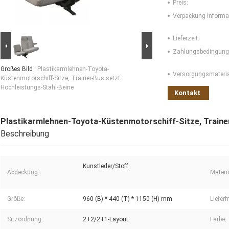
Preis:
Verpackung Informa
Lieferzeit:
Zahlungsbedingung
Großes Bild :
Plastikarmlehnen-Toyota-
Versorgungsmaterial
Küstenmotorschiff-Sitze, Trainer-Bus setzt
Hochleistungs-Stahl-Beine
Kontakt
Plastikarmlehnen-Toyota-Küstenmotorschiff-Sitze, Traine
Beschreibung
Kunstleder/Stoff
Abdeckung:
Materia
Größe:
960 (B) * 440 (T) * 1150 (H) mm
Lieferfr
Sitzordnung:
2+2/2+1-Layout
Farbe: