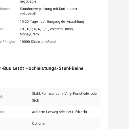
negotiable
tionen:
Standardverpackung mit Karton oder
individuell
15-20 Tage nach Eingang der Anzahlung
en:
L/C, D/P, D/A, T/T, Western Union,
MoneyGram
-Fähigkeit:
10000 Sätze pro Monat
r-Bus setzt Hochleistungs-Stahl-Beine
Stahl, Formschaum, Vinyl-Kunstleder oder
l:
Stoff
ist:
Auf dem Seeweg oder per Luftfracht
Optional