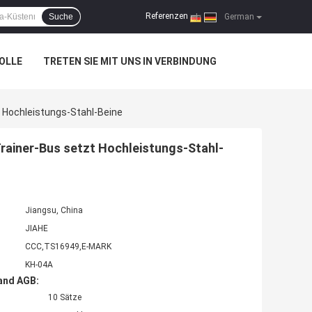
Referenzen
Suche
|
German
OLLE
TRETEN SIE MIT UNS IN VERBINDUNG
 Hochleistungs-Stahl-Beine
rainer-Bus setzt Hochleistungs-Stahl-
Jiangsu, China
JIAHE
CCC,TS16949,E-MARK
KH-04A
and AGB:
10 Sätze