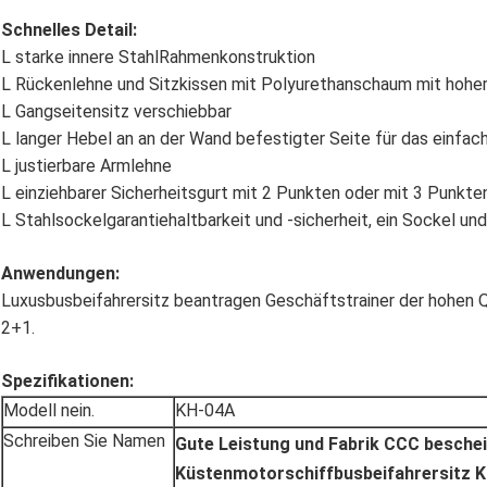
Schnelles Detail:
L starke innere StahlRahmenkonstruktion
L Rückenlehne und Sitzkissen mit Polyurethanschaum mit hoher
L Gangseitensitz verschiebbar
L langer Hebel an an der Wand befestigter Seite für das einfac
L justierbare Armlehne
L einziehbarer Sicherheitsgurt mit 2 Punkten oder mit 3 Punkte
L Stahlsockelgarantiehaltbarkeit und -sicherheit, ein Sockel un
Anwendungen:
Luxusbusbeifahrersitz beantragen Geschäftstrainer der hohen Qu
2+1.
Spezifikationen:
Modell nein.
KH-04A
Schreiben Sie Namen
Gute Leistung und Fabrik CCC besche
Küstenmotorschiffbusbeifahrersitz 