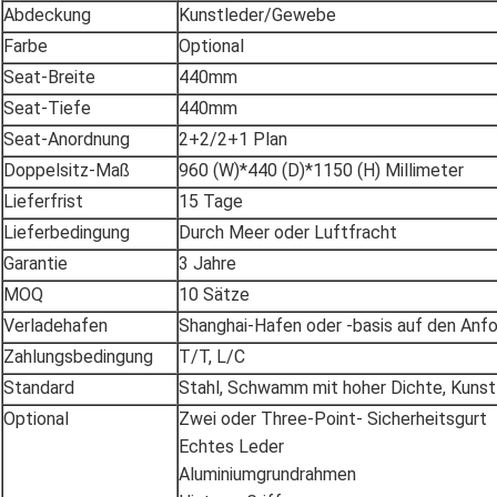
Abdeckung
Kunstleder/Gewebe
Farbe
Optional
Seat-Breite
440mm
Seat-Tiefe
440mm
Seat-Anordnung
2+2/2+1 Plan
Doppelsitz-Maß
960 (W)*440 (D)*1150 (H) Millimeter
Lieferfrist
15 Tage
Lieferbedingung
Durch Meer oder Luftfracht
Garantie
3 Jahre
MOQ
10 Sätze
Verladehafen
Shanghai-Hafen oder -basis auf den Anf
Zahlungsbedingung
T/T, L/C
Standard
Stahl, Schwamm mit hoher Dichte, Kuns
Optional
Zwei oder Three-Point- Sicherheitsgurt
Echtes Leder
Aluminiumgrundrahmen