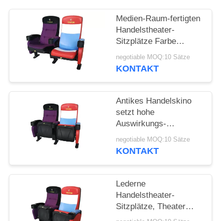
PRIVACY
POLICY
Medien-Raum-fertigten
Handelstheater-
Sitzplätze Farbe
gefalteten Entwurf
negotiable MOQ:10 Sätze
besonders an
KONTAKT
Antikes Handelskino
setzt hohe
Auswirkungs-
Polypropylen-zurück
negotiable MOQ:10 Sätze
Texturoberfläche
KONTAKT
Lederne
Handelstheater-
Sitzplätze, Theater
Recliner-Stuhl-