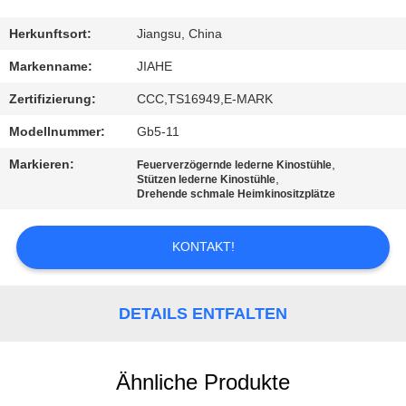
TRETEN
Herkunftsort:
Jiangsu, China
SIE
Markenname:
JIAHE
MIT
Zertifizierung:
CCC,TS16949,E-MARK
UNS
Modellnummer:
Gb5-11
IN
Markieren:
,
Feuerverzögernde lederne Kinostühle
VERBINDUNG
,
Stützen lederne Kinostühle
Drehende schmale Heimkinositzplätze
NACHRICHTEN
KONTAKT!
FÄLLE
DETAILS ENTFALTEN
SITEMAP
Ähnliche Produkte