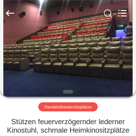
Golbond
Precision
Co.,
Ltd..
All
Rights
Reserved.
HAUS
PRODUKTE
ÜBER
UNS
FABRIK-
AUSFLUG
Handelstheatersitzplätze
Stützen feuerverzögernder lederner
QUALITÄTSKONTROLLE
Kinostuhl, schmale Heimkinositzplätze