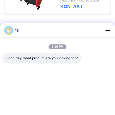
negotiable MOQ:10 Sätze
ergonomische
KONTAKT
Rückenlehne
Beliebte Kategorien
Alle
iris
Küstenmotorschiff-
2:16 PM
Luxusbus-Sitze
Bus-Sitze
Good day, what product are you looking for?
Touristenbus Seat
Bustreiber Seat
Handelstheatersitzplätze
Hiace-Bus-Sitze
Faltender Bus Seat
Schulbus-Sitze