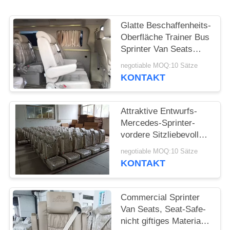
PRIVACY
POLICY
Glatte Beschaffenheits-
Oberfläche Trainer Bus
Sprinter Van Seats
Strong modern
negotiable MOQ:10 Sätze
KONTAKT
Attraktive Entwurfs-
Mercedes-Sprinter-
vordere Sitzliebevolle
feine Kunstfertigkeit
negotiable MOQ:10 Sätze
KONTAKT
Commercial Sprinter
Van Seats, Seat-Safe-
nicht giftiges Material