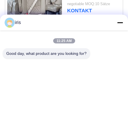
der Sprinter-vordersten
negotiable MOQ:10 Sätze
Reihe
KONTAKT
iris
Beliebte Kategorien
Alle
11:25 AM
Küstenmotorschiff-
Good day, what product are you looking for?
Luxusbus-Sitze
Bus-Sitze
Touristenbus Seat
Bustreiber Seat
Handelstheatersitzplätze
Hiace-Bus-Sitze
Faltender Bus Seat
Schulbus-Sitze