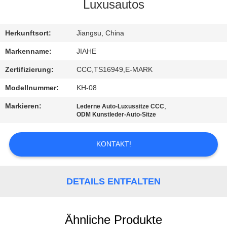
Luxusautos
TRETEN
SIE
Herkunftsort:
Jiangsu, China
MIT
Markenname:
JIAHE
UNS
Zertifizierung:
CCC,TS16949,E-MARK
IN
Modellnummer:
KH-08
VERBINDUNG
Markieren:
,
Lederne Auto-Luxussitze CCC
ODM Kunstleder-Auto-Sitze
NACHRICHTEN
KONTAKT!
FÄLLE
DETAILS ENTFALTEN
SITEMAP
Ähnliche Produkte