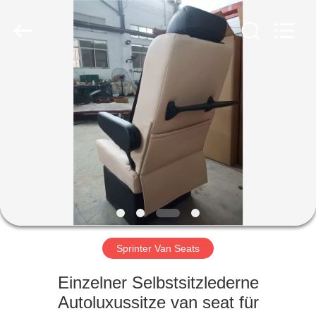
Golbond
Precision
Co.,
Ltd..
All
Rights
Reserved.
HAUS
PRODUKTE
ÜBER
UNS
FABRIK-
AUSFLUG
Sprinter Van Seats
Einzelner Selbstsitzlederne
QUALITÄTSKONTROLLE
Autoluxussitze van seat für