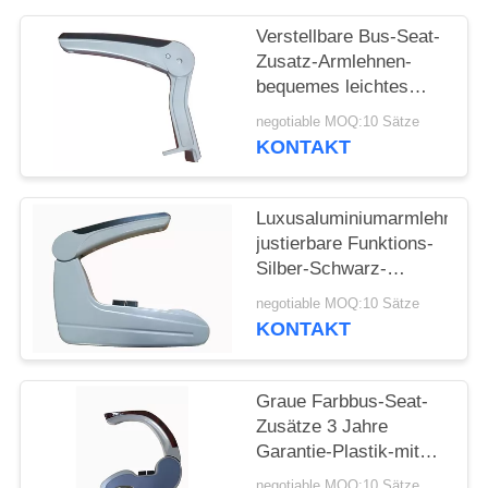
PRIVACY
POLICY
Verstellbare Bus-Seat-
Zusatz-Armlehnen-
bequemes leichtes
langlebiges Gut
negotiable MOQ:10 Sätze
KONTAKT
Luxusaluminiumarmlehnen-
justierbare Funktions-
Silber-Schwarz-
Farbdruckknopf-
negotiable MOQ:10 Sätze
Operation
KONTAKT
Graue Farbbus-Seat-
Zusätze 3 Jahre
Garantie-Plastik-mit
Soem-ODM-Service
negotiable MOQ:10 Sätze