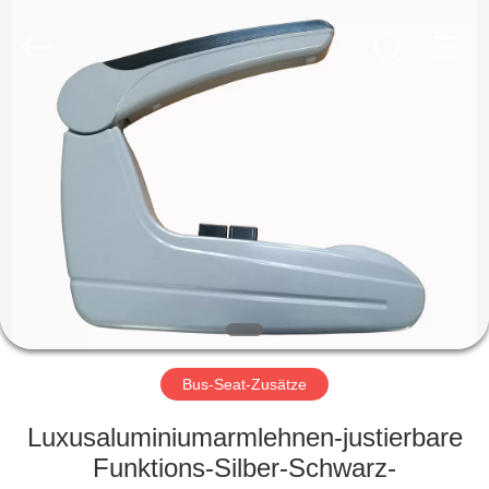
Golbond
Precision
Co.,
Ltd..
All
Rights
Reserved.
HAUS
PRODUKTE
ÜBER
UNS
FABRIK-
AUSFLUG
Bus-Seat-Zusätze
Luxusaluminiumarmlehnen-justierbare
QUALITÄTSKONTROLLE
Funktions-Silber-Schwarz-