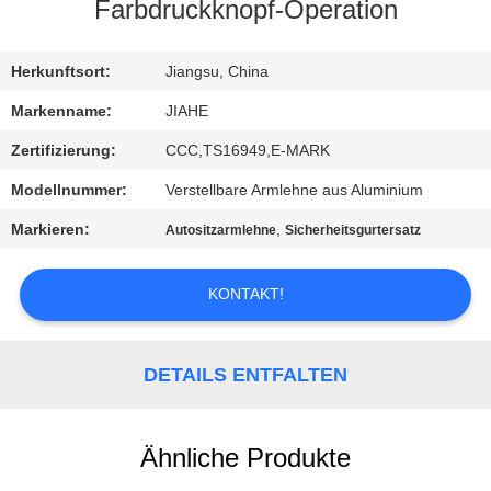
Farbdruckknopf-Operation
TRETEN
SIE
Herkunftsort:
Jiangsu, China
MIT
Markenname:
JIAHE
UNS
Zertifizierung:
CCC,TS16949,E-MARK
IN
Modellnummer:
Verstellbare Armlehne aus Aluminium
VERBINDUNG
Markieren:
,
Autositzarmlehne
Sicherheitsgurtersatz
NACHRICHTEN
KONTAKT!
FÄLLE
DETAILS ENTFALTEN
SITEMAP
Ähnliche Produkte