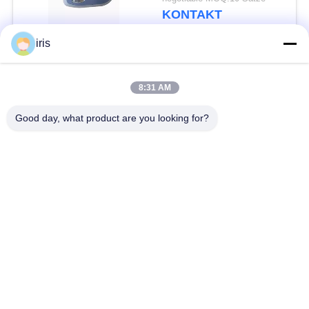
KONTAKT
iris
Beliebte Kategorien
Alle
8:31 AM
Küstenmotorschiff-
Good day, what product are you looking for?
Luxusbus-Sitze
Bus-Sitze
Touristenbus Seat
Bustreiber Seat
Handelstheatersitzplätze
Hiace-Bus-Sitze
Faltender Bus Seat
Schulbus-Sitze