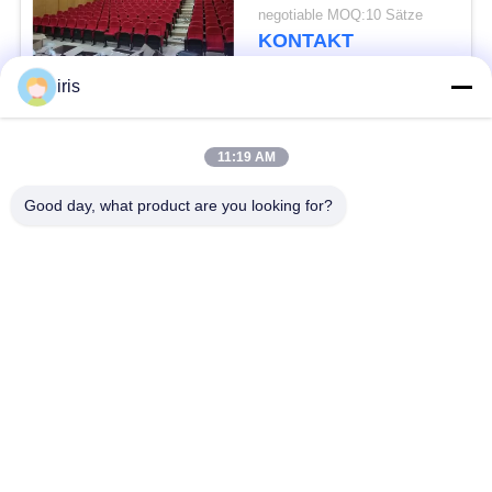
erhöhtem Komfort mit
negotiable MOQ:10 Sätze
Becherhalter vor
KONTAKT
iris
Beliebte Kategorien
Alle
11:19 AM
Küstenmotorschiff-
Good day, what product are you looking for?
Luxusbus-Sitze
Bus-Sitze
Touristenbus Seat
Bustreiber Seat
Handelstheatersitzplätze
Hiace-Bus-Sitze
Faltender Bus Seat
Schulbus-Sitze