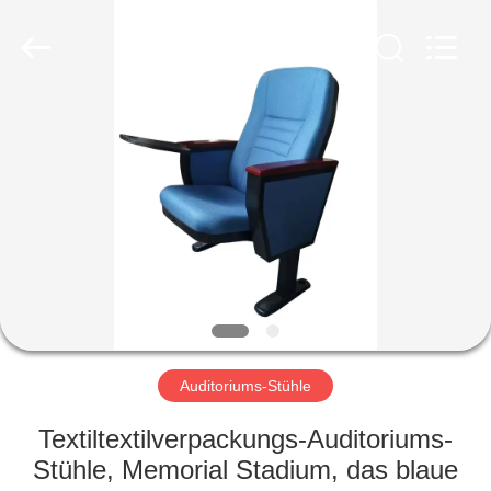
Golbond
Precision
Co.,
Ltd..
All
Rights
Reserved.
HAUS
PRODUKTE
ÜBER
UNS
FABRIK-
AUSFLUG
Auditoriums-Stühle
Textiltextilverpackungs-Auditoriums-
QUALITÄTSKONTROLLE
Stühle, Memorial Stadium, das blaue