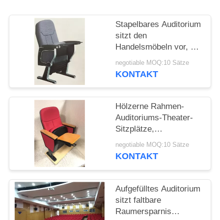
PRIVACY
POLICY
Stapelbares Auditorium
sitzt den
Handelsmöbeln vor, die
mit Schreibens-Auflage
negotiable MOQ:10 Sätze
bequem sind
KONTAKT
Hölzerne Rahmen-
Auditoriums-Theater-
Sitzplätze,
einziehbares
negotiable MOQ:10 Sätze
Auditorium sitzen
KONTAKT
560*490*980mm vor
Aufgefülltes Auditorium
sitzt faltbare
Raumersparnis