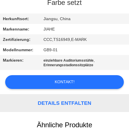
Farbe setzt
TRETEN
SIE
Herkunftsort:
Jiangsu, China
MIT
Markenname:
JIAHE
UNS
Zertifizierung:
CCC,TS16949,E-MARK
IN
Modellnummer:
GB9-01
VERBINDUNG
Markieren:
,
einziehbare Auditoriumsstühle
Erinnerungsstadionssitzplätze
NACHRICHTEN
KONTAKT!
FÄLLE
DETAILS ENTFALTEN
SITEMAP
Ähnliche Produkte