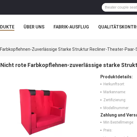
ODUKTE
ÜBER UNS
FABRIK-AUSFLUG
QUALITÄTSKONTR
N
FÄLLE
 Farbkopflehnen-Zuverlässige Starke Struktur Recliner-Theater-Paar
Nicht rote Farbkopflehnen-zuverlässige starke Struk
Produktdetails:
Herkunftsort:
Markenname:
Zertifizierung:
Modellnummer:
Zahlung und Vers
Min Bestellmenge:
Preis: