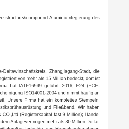
tee structure&compound Aluminiumlegierung des
-Deltawirtschaftskreis, Zhangjiagang-Stadt, die
triert von mehr als 15 Million bedeckt, dort ist
Firma hat IATF16949 geführt: 2016, E24 (ECE-
einigung ISO14001-2004 und nimmt häufig an
il. Unsere Firma hat ein komplettes Stempeln,
astiksprühausrüstung und Fließband. Wir haben
O.,Ltd (Registerkapital fast 9 Million); Handel
t dem Anlagevermögen mehr als 80 Million Dollar,
 mittelgroßes Industrie- und Handelsunternehmen