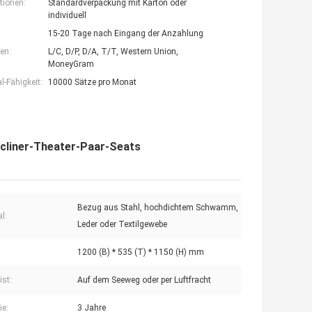
tionen:
Standardverpackung mit Karton oder
individuell
15-20 Tage nach Eingang der Anzahlung
en:
L/C, D/P, D/A, T/T, Western Union,
MoneyGram
-Fähigkeit:
10000 Sätze pro Monat
ecliner-Theater-Paar-Seats
Bezug aus Stahl, hochdichtem Schwamm,
l:
Leder oder Textilgewebe
1200 (B) * 535 (T) * 1150 (H) mm
ist:
Auf dem Seeweg oder per Luftfracht
ie:
3 Jahre