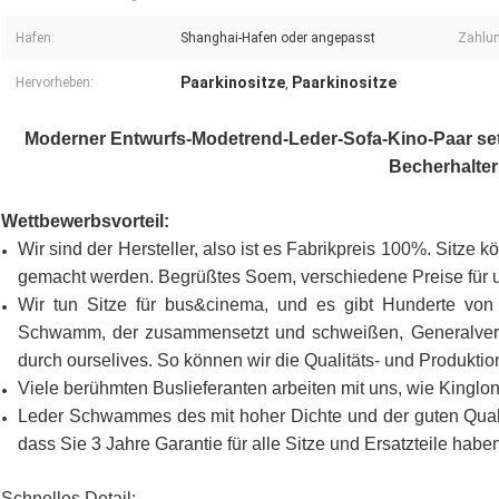
Hafen:
Shanghai-Hafen oder angepasst
Zahlu
Paarkinositze
Paarkinositze
Hervorheben:
,
Moderner Entwurfs-Modetrend-Leder-Sofa-Kino-Paar setz
Becherhalter
Wettbewerbsvorteil:
Wir sind der Hersteller, also ist es Fabrikpreis 100%. Sitz
gemacht werden. Begrüßtes Soem, verschiedene Preise für 
Wir tun Sitze für bus&cinema, und es gibt Hunderte von
Schwamm, der zusammensetzt und schweißen, Generalvers
durch ourselives. So können wir die Qualitäts- und Produktion
Viele berühmten Buslieferanten arbeiten mit uns, wie Kin
Leder Schwammes des mit hoher Dichte und der guten Qualitä
dass Sie 3 Jahre Garantie für alle Sitze und Ersatzteile habe
Schnelles Detail: