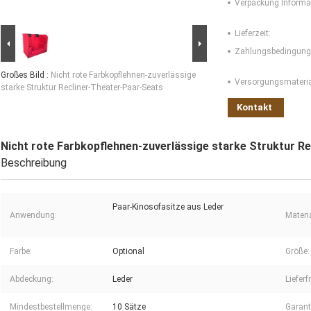
Verpackung Informa
Lieferzeit:
Zahlungsbedingung
Großes Bild :
Nicht rote Farbkopflehnen-zuverlässige
Versorgungsmaterial
starke Struktur Recliner-Theater-Paar-Seats
Kontakt
Nicht rote Farbkopflehnen-zuverlässige starke Struktur R
Beschreibung
Paar-Kinosofasitze aus Leder
Anwendung:
Materia
Farbe:
Optional
Größe:
Abdeckung:
Leder
Lieferfr
Mindestbestellmenge:
10 Sätze
Garant