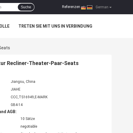
Referenzen
Suche
|
German
OLLE
TRETEN SIE MIT UNS IN VERBINDUNG
-Seats
tur Recliner-Theater-Paar-Seats
Jiangsu, China
JIAHE
CCC,TS16949,E-MARK
GB4-14
and AGB:
10 Sätze
negotiable