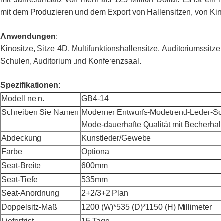
mit dem Produzieren und dem Export von Hallensitzen, von Kin
Anwendungen
:
Kinositze, Sitze 4D, Multifunktionshallensitze, Auditoriumssit
Schulen, Auditorium und Konferenzsaal.
Spezifikationen:
Modell nein.
GB4-14
Schreiben Sie Namen
Moderner Entwurfs-Modetrend-Leder-So
Mode-dauerhafte Qualität mit Becherhal
Abdeckung
Kunstleder/Gewebe
Farbe
Optional
Seat-Breite
600mm
Seat-Tiefe
535mm
Seat-Anordnung
2+2/3+2 Plan
Doppelsitz-Maß
1200 (W)*535 (D)*1150 (H) Millimeter
Lieferfrist
15 Tage