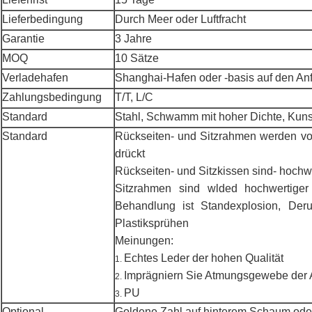
Lieferbedingung
Durch Meer oder Luftfracht
Garantie
3 Jahre
MOQ
10 Sätze
Verladehafen
Shanghai-Hafen oder -basis auf den A
Zahlungsbedingung
T/T, L/C
Standard
Stahl, Schwamm mit hoher Dichte, Kuns
Standard
Rückseiten- und Sitzrahmen werden vo
drückt
Rückseiten- und Sitzkissen sind- hoch
Sitzrahmen sind wlded hochwertiger P
Behandlung ist Standexplosion, Derus
Plastiksprühen
Meinungen:
Echtes Leder der hohen Qualität
1.
Imprägniern Sie Atmungsgewebe der
2.
PU
3.
Optional
Goldene Zahl auf hinterem Schaum ode