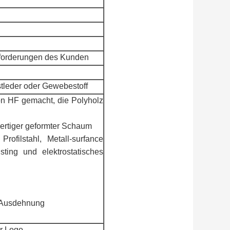
nforderungen des Kunden
tleder oder Gewebestoff
n HF gemacht, die Polyholz
wertiger geformter Schaum
rofilstahl, Metall-surfance
ting und elektrostatisches
 Ausdehnung
r Logo