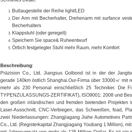
Bullaugestelle der Reihe light/LED
Der Arm mit Becherhalter, Drehenarm mit surfance ves
Becherhalters
Klappstuhl (oder geregelt)
Speichern Sie space& Ruheentwurf
Örtlich festgelegter Stuhl mehr Raum, mehr Komfort
Beschreibung
:
Präzision Co., Ltd. Jiangsus Golbond ist in der der Jangtse
gerade 140km östlich Shanghai.Our-Firma über 33000㎡ mit regis
mehr als 230 Personal einschließlich 25 Techniker. Die 
TYPENZULASSUNGS-ZERTIFIKAT), ISO9001: 2008 und Besch
den großen inländischen und fremden bietenden Projekten te
Laser-Ausschnitt, CNC-Verbiegen, das Schweißen, foad, Pl
zwei Niederlassungen: Zhangjiagang Jiahe Automotives Parts C
Co., Ltd. (Registerkapital Zhangjiagang Youbang 1 Million), mi
mit Jahresumsatz von mehr als 125 Million Dollar. Es ist ein