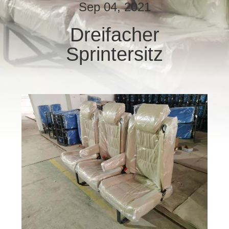
Sep 04, 2021
TRETEN
Dreifacher
SIE
Sprintersitz
MIT
UNS
IN
VERBINDUNG
NACHRICHTEN
FÄLLE
SITEMAP