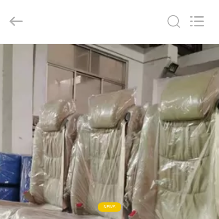
Golbond
Precision
Co.,
Ltd..
All
Rights
Reserved.
HAUS
PRODUKTE
ÜBER
UNS
FABRIK-
AUSFLUG
QUALITÄTSKONTROLLE
NEWS