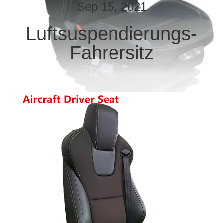
Sep 15, 2021
TRETEN
Luftsuspendierungs-
SIE
Fahrersitz
MIT
UNS
IN
VERBINDUNG
NACHRICHTEN
FÄLLE
SITEMAP