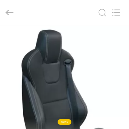
Golbond
Precision
Co.,
Ltd..
All
Rights
Reserved.
HAUS
PRODUKTE
ÜBER
UNS
FABRIK-
AUSFLUG
QUALITÄTSKONTROLLE
NEWS